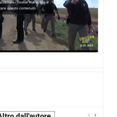
 accettare i cookie marketing e
itare questo contenuto
Altro dall'autore