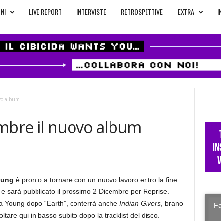
NI
LIVE REPORT
INTERVISTE
RETROSPETTIVE
EXTRA
I
vo album
embre il nuovo album
oung
è pronto a tornare con un nuovo lavoro entro la fine
e sarà pubblicato il prossimo 2 Dicembre per Reprise.
 da Young dopo “Earth”, conterrà anche
Indian Givers
, brano
Fa
tare qui in basso subito dopo la tracklist del disco.