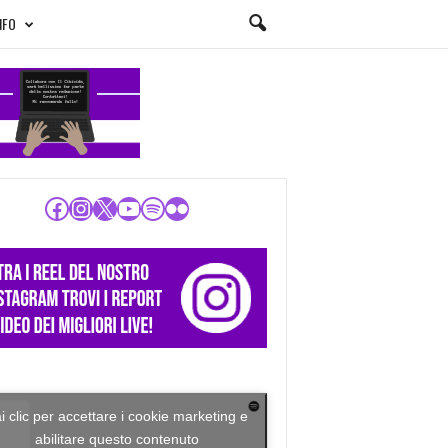
NFO
Facebook
Instagram
X
YouTube
Spotify
Flickr
i clic per accettare i cookie marketing e
abilitare questo contenuto