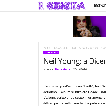
RECENSIO
I
l
C
i
Home
DALLA RETE
Neil Young: a Dicembre il nuo
b
DALLA RETE
Neil Young: a Dic
i
A cura di
Redazione
-
26/10/2016
c
i
Uscito già quest’anno con “Earth”,
Neil Y
dell’anno. L’album si intitolerà
Peace Trail
d
L’album, scritto e registrato interamente
diffuso poche settimane fa che potete ascol