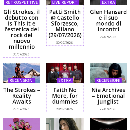
RETROSPETTIVE
LIVE REPORT
EXTRA
Gli Strokes, il
Patti Smith
Glen Hansard
debutto con
@ Castello
e il suo
Is This It e
Sforzesco,
mondo di
l’estetica del
Milano
incontri
rock del
(29/07/2026)
29/07/2026
nuovo
30/07/2026
millennio
30/07/2026
RECENSIONI
EXTRA
RECENSIONI
The Strokes –
Faith No
Nia Archives
Reality
More, for
– Emotional
Awaits
dummies
Junglist
29/07/2026
28/07/2026
27/07/2026