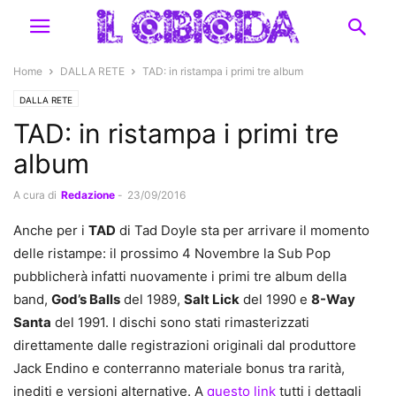
Home
DALLA RETE
TAD: in ristampa i primi tre album
DALLA RETE
TAD: in ristampa i primi tre
album
A cura di
Redazione
-
23/09/2016
Anche per i
TAD
di Tad Doyle sta per arrivare il momento
delle ristampe: il prossimo 4 Novembre la Sub Pop
pubblicherà infatti nuovamente i primi tre album della
band,
God’s Balls
del 1989,
Salt Lick
del 1990 e
8-Way
Santa
del 1991. I dischi sono stati rimasterizzati
direttamente dalle registrazioni originali dal produttore
Jack Endino e conterranno materiale bonus tra rarità,
inediti e versioni alternative. A
questo link
tutti i dettagli