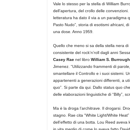
Vale lo stesso per la stella di William Bur
dell’apertura, del crollo delle convenzion
letteratura ha dato il via a un paradigma 
Pasto Nudo”, storia di esotismi africani, di
una dose. Anno 1959.
Quello che meno si sa della stella nera di 
consistente del rock’n’roll dagli anni Sess
Casey Rae
nel libro
William S. Burroughs 
Jimenez. “Utilizzando frammenti di parole
smantellare il Controllo e i suoi sistemi. U
appartenenti a generazioni differenti, a uti
quo”. Si parte da qui. Dallo status quo c
delle elaborazioni linguistiche di “Billy”, 
Ma è la droga l’architrave. Il drogarsi. Dro
stagno. Rae cita “White Light/White Heat
dell’effetto di una botta. Lou Reed aveva l
in vita meglio di come lo aveva fatto Dav