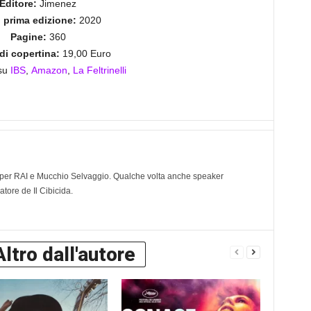
Editore:
Jimenez
prima edizione:
2020
Pagine:
360
di copertina:
19,00 Euro
 su
IBS
,
Amazon
,
La Feltrinelli
ve per RAI e Mucchio Selvaggio. Qualche volta anche speaker
tore de Il Cibicida.
Altro dall'autore