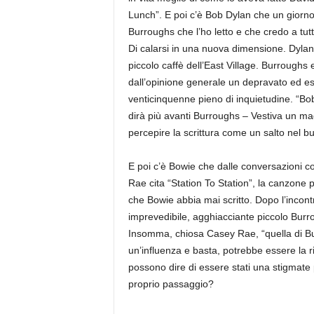
Lunch”. E poi c’è Bob Dylan che un giorno 
Burroughs che l’ho letto e che credo a tut
Di calarsi in una nuova dimensione. Dylan
piccolo caffè dell’East Village. Burroughs 
dall’opinione generale un depravato ed e
venticinquenne pieno di inquietudine. “Bo
dirà più avanti Burroughs – Vestiva un mag
percepire la scrittura come un salto nel b
E poi c’è Bowie che dalle conversazioni co
Rae cita “Station To Station”, la canzone p
che Bowie abbia mai scritto. Dopo l’incont
imprevedibile, agghiacciante piccolo Burr
Insomma, chiosa Casey Rae, “quella di Bur
un’influenza e basta, potrebbe essere la r
possono dire di essere stati una stigmate
proprio passaggio?