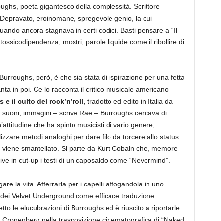
roughs, poeta gigantesco della complessità. Scrittore
i. Depravato, eroinomane, spregevole genio, la cui
quando ancora stagnava in certi codici. Basti pensare a “Il
 tossicodipendenza, mostri, parole liquide come il ribollire di
Burroughs, però, è che sia stata di ispirazione per una fetta
anta in poi. Ce lo racconta il critico musicale americano
e il culto del rock’n’roll,
tradotto ed edito in Italia da
, suoni, immagini – scrive Rae – Burroughs cercava di
n’attitudine che ha spinto musicisti di vario genere,
lizzare metodi analoghi per dare filo da torcere allo status
he viene smantellato. Si parte da Kurt Cobain che, memore
scrive in cut-up i testi di un caposaldo come “Nevermind”.
gare la vita. Afferrarla per i capelli affogandola in uno
” dei Velvet Underground come efficace traduzione
etto le elucubrazioni di Burroughs ed è riuscito a riportarle
id Cronenberg nella trasposizione cinematografica di “Naked