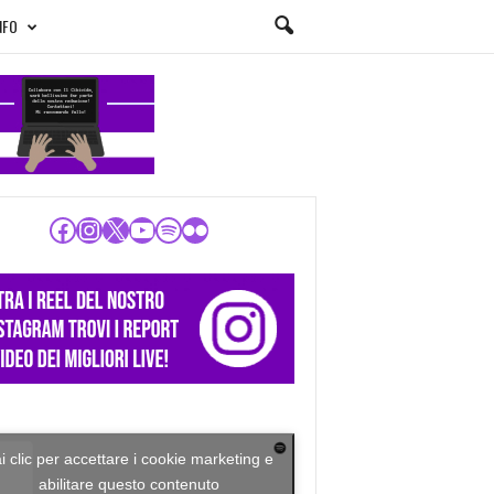
NFO
Facebook
Instagram
X
YouTube
Spotify
Flickr
i clic per accettare i cookie marketing e
abilitare questo contenuto