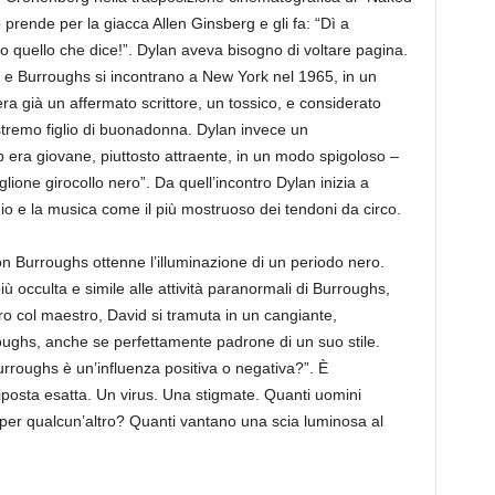
prende per la giacca Allen Ginsberg e gli fa: “Dì a
to quello che dice!”. Dylan aveva bisogno di voltare pagina.
 e Burroughs si incontrano a New York nel 1965, in un
era già un affermato scrittore, un tossico, e considerato
stremo figlio di buonadonna. Dylan invece un
b era giovane, piuttosto attraente, in un modo spigoloso –
lione girocollo nero”. Da quell’incontro Dylan inizia a
uio e la musica come il più mostruoso dei tendoni da circo.
n Burroughs ottenne l’illuminazione di un periodo nero.
iù occulta e simile alle attività paranormali di Burroughs,
ro col maestro, David si tramuta in un cangiante,
oughs, anche se perfettamente padrone di un suo stile.
roughs è un’influenza positiva o negativa?”. È
iposta esatta. Un virus. Una stigmate. Quanti uomini
 per qualcun’altro? Quanti vantano una scia luminosa al