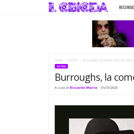
RECENSIO
I
l
C
i
Home
EXTRA
Burroughs, la cometa nera del rock’n’
b
EXTRA
Burroughs, la comet
i
A cura di
Riccardo Marra
-
05/10/2020
c
i
d