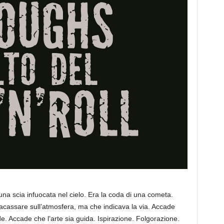
a scia infuocata nel cielo. Era la coda di una cometa.
racassare sull’atmosfera, ma che indicava la via. Accade
. Accade che l’arte sia guida. Ispirazione. Folgorazione.