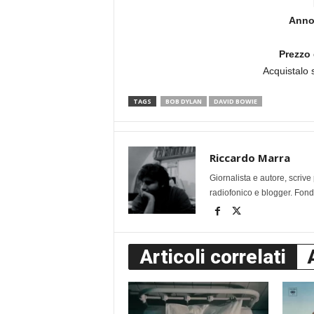
Anno 
Prezzo 
Acquistalo
TAGS
BOB DYLAN
DAVID BOWIE
Riccardo Marra
Giornalista e autore, scri
radiofonico e blogger. Fonda
Articoli correlati