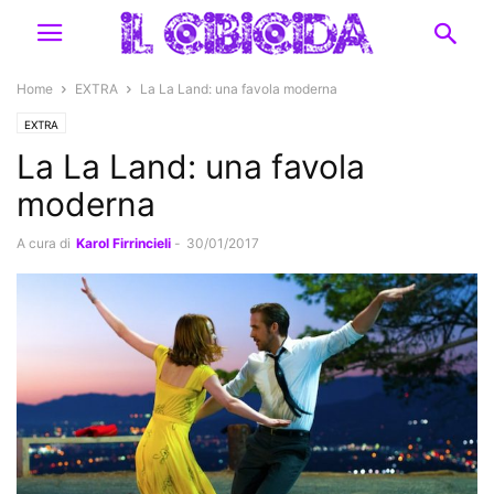
Home
EXTRA
La La Land: una favola moderna
EXTRA
La La Land: una favola
moderna
A cura di
Karol Firrincieli
-
30/01/2017