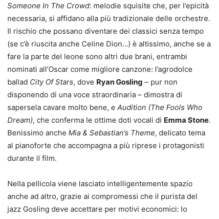
Someone In The Crowd
: melodie squisite che, per l’epicità
necessaria, si affidano alla più tradizionale delle orchestre.
Il rischio che possano diventare dei classici senza tempo
(se c’è riuscita anche Celine Dion…) è altissimo, anche se a
fare la parte del leone sono altri due brani, entrambi
nominati all’Oscar come migliore canzone: l’agrodolce
ballad
City Of Stars
, dove
Ryan Gosling
– pur non
disponendo di una voce straordinaria – dimostra di
sapersela cavare molto bene, e
Audition (The Fools Who
Dream)
, che conferma le ottime doti vocali di
Emma Stone
.
Benissimo anche
Mia & Sebastian’s Theme
, delicato tema
al pianoforte che accompagna a più riprese i protagonisti
durante il film.
Nella pellicola viene lasciato intelligentemente spazio
anche ad altro, grazie ai compromessi che il purista del
jazz Gosling deve accettare per motivi economici: lo