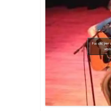
Fai clic per
abil