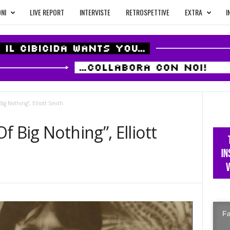
NI
LIVE REPORT
INTERVISTE
RETROSPETTIVE
EXTRA
I
ig Nothing”, Elliott Smith
 Big Nothing”, Elliott
Fa