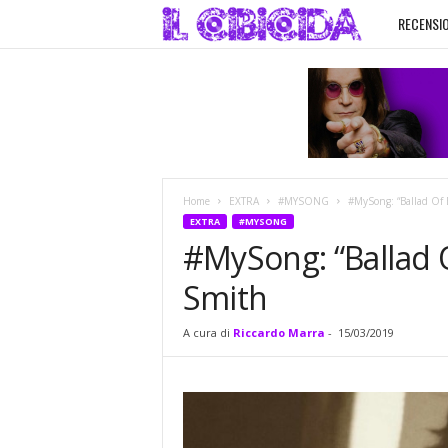
RECENSIO
I
l
C
i
Home
EXTRA
#MYSONG
#MySong: “Ballad Of B
b
EXTRA
#MYSONG
#MySong: “Ballad Of
i
Smith
c
A cura di
Riccardo Marra
-
15/03/2019
i
d