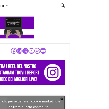
NFO
Facebook
Instagram
X
YouTube
Spotify
Flickr
i clic per accettare i cookie marketing e
abilitare questo contenuto