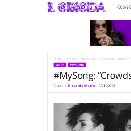
RECENSIO
I
l
C
i
Home
EXTRA
#MYSONG
#MySong: “Crowds”, 
b
EXTRA
#MYSONG
#MySong: “Crowds
i
A cura di
Riccardo Marra
-
02/11/2018
c
i
d