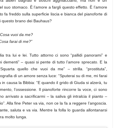
ra alberi bagnati e boschi agghiaccianti, ma non è un
el suo stomaco. È l’amore a fargli questo effetto. È l’amore
o fa freddo sulla superficie liscia e bianca del pianoforte di
di questo brano dei Bauhaus?
“Cosa vuoi da me?
Cosa farai di me?”
a tra lui e lei. Tutto attorno ci sono “pallidi panorami” e
i dementi” – quasi si pente di tutto l’amore sprecato. E la
Squarta quello che vuoi da me” – strilla. “prostituta”,
ografia di un amore senza luce: “Sputerai su di me, mi farai
in causa la Bibbia: “E quando il grido di Giuda si alzerà, tu
dimento, l’ossessione. Il pianoforte rincorre la voce, ci sono
 arrivato a sacrificarmi – la saliva gli intralcia il pianto –
”. Alla fine Peter va via, non ce la fa a reggere l’angoscia.
ante, saluta e va via. Mentre la folla lo guarda allontanarsi
ra molto lunga.