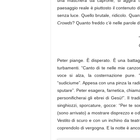
una maschera da caprone, si aggira t
paesaggio reale è piuttosto il contenuto d
senza luce. Quello brutale, ridicolo. Quant
Crowds
? Quanto freddo c’è nelle parole 
Peter piange. È disperato. È una battagli
turbamenti. “Canto di te nelle mie canzon
voce si alza, la costernazione pure. “
“sudiciume”. Appesa con una pinza la radi
sputare”. Peter esagera, farnetica, chiama 
personificherai gli ebrei di Gesù!”. Il tra
singhiozzi, sporcature, gocce: “Per te sono
(sono arrivato) a mostrare disprezzo e odio
Vestito di scuro e con un inchino da teatr
coprendolo di vergogna. E la notte è anco