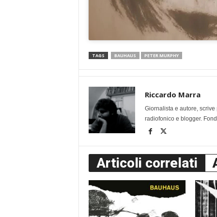
TAGS
BAUHAUS
PETER MURPHY
Riccardo Marra
Giornalista e autore, scri
radiofonico e blogger. Fonda
Articoli correlati