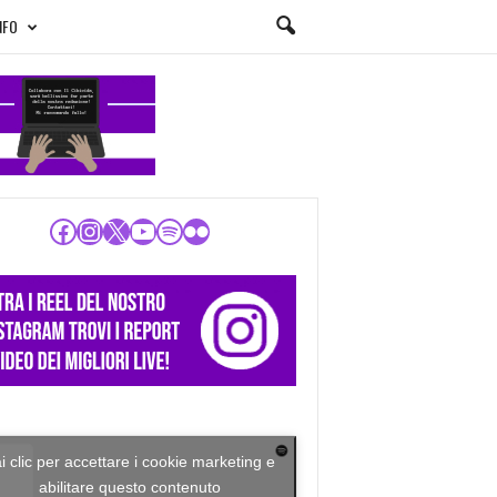
NFO
Facebook
Instagram
X
YouTube
Spotify
Flickr
i clic per accettare i cookie marketing e
abilitare questo contenuto