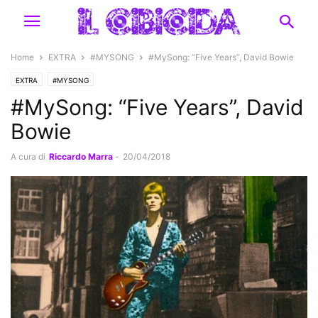
Home
EXTRA
#MYSONG
#MySong: “Five Years”, David Bowie
EXTRA
#MYSONG
#MySong: “Five Years”, David
Bowie
A cura di
Riccardo Marra
-
20/04/2018