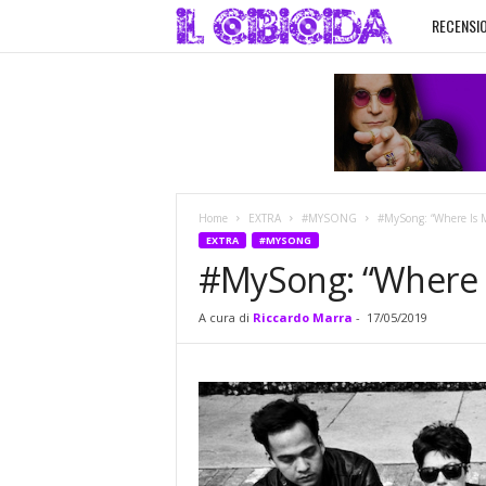
RECENSIO
I
l
C
i
Home
EXTRA
#MYSONG
#MySong: “Where Is M
b
EXTRA
#MYSONG
#MySong: “Where I
i
A cura di
Riccardo Marra
-
17/05/2019
c
i
d