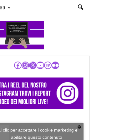
NFO
Facebook
Instagram
X
YouTube
Spotify
Flickr
i clic per accettare i cookie marketing e
abilitare questo contenuto