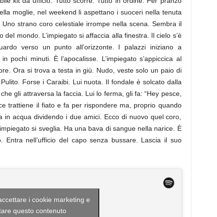
ile kit da ufficio. Tutto scorre. Tutto in ordine. Per pranzo
ella moglie, nel weekend li aspettano i suoceri nella tenuta
 Uno strano coro celestiale irrompe nella scena. Sembra il
 del mondo. L’impiegato si affaccia alla finestra. Il cielo s’è
uardo verso un punto all’orizzonte. I palazzi iniziano a
a in pochi minuti. È l’apocalisse. L’impiegato s’appiccica al
apre. Ora si trova a testa in giù. Nudo, veste solo un paio di
ulito. Forse i Caraibi. Lui nuota. Il fondale è solcato dalla
he gli attraversa la faccia. Lui lo ferma, gli fa: “Hey pesce,
 trattiene il fiato e fa per rispondere ma, proprio quando
a in acqua dividendo i due amici. Ecco di nuovo quel coro,
’impiegato si sveglia. Ha una bava di sangue nella narice. È
. Entra nell’ufficio del capo senza bussare. Lascia il suo
 accettare i cookie marketing e
itare questo contenuto