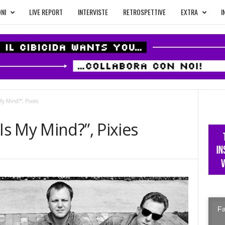
NI
LIVE REPORT
INTERVISTE
RETROSPETTIVE
EXTRA
I
y Mind?”, Pixies
s My Mind?”, Pixies
Fa