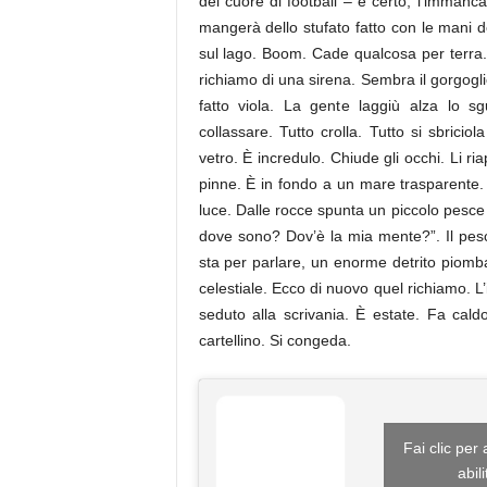
del cuore di football – e certo, l’immancab
mangerà dello stufato fatto con le mani d
sul lago. Boom. Cade qualcosa per terra.
richiamo di una sirena. Sembra il gorgoglio
fatto viola. La gente laggiù alza lo sg
collassare. Tutto crolla. Tutto si sbriciol
vetro. È incredulo. Chiude gli occhi. Li ri
pinne. È in fondo a un mare trasparente. P
luce. Dalle rocce spunta un piccolo pesce c
dove sono? Dov’è la mia mente?”. Il pesce
sta per parlare, un enorme detrito piomb
celestiale. Ecco di nuovo quel richiamo. L
seduto alla scrivania. È estate. Fa caldo
cartellino. Si congeda.
Fai clic per
abil