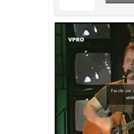
Fai clic per
abil