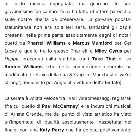
di certo musica impegnata, ma guardare le sue
giovanissime fan cantare felici ha fatto riflettere parecchio
sulle nostre libertà da preservare. La giovane popstar
statunitense non era sola ieri sera, tantissimi gli ospiti
presenti: nella prima parte assolutamente degni di nota i
duetti tra
Pharrell Williams
e
Marcus Mumford
per
Get
Lucky
e quello tra lo stesso Pharrell e
Miley Cyrus
per
Happy
, preceduti dalla staffetta tra i
Take That
e l’ex
Robbie Williams
(che nella commozione generale ha
modificato il refrain della sua
Strong
in “Manchester we’re
strong”, dedicando poi
Angel
alle vittime dell’attentato).
La serata è volata veloce tra i vari videomessaggi registrati
(fra cui quello di
Paul McCartney
) e le incursioni musicali
di Ariana Grande, ma dal punto di vista artistico ha visto
un’impennata di qualità assolutamente inaspettata nel
finale, con una
Katy Perry
che ha colpito positivamente,