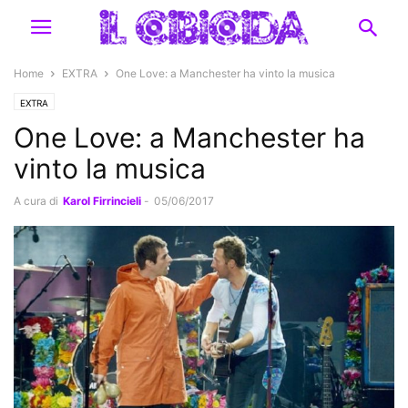
Home
EXTRA
One Love: a Manchester ha vinto la musica
EXTRA
One Love: a Manchester ha
vinto la musica
A cura di
Karol Firrincieli
-
05/06/2017