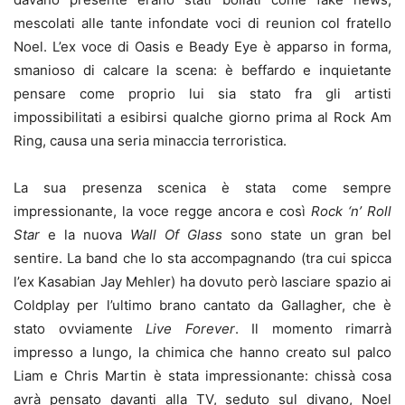
mescolati alle tante infondate voci di reunion col fratello
Noel. L’ex voce di Oasis e Beady Eye è apparso in forma,
smanioso di calcare la scena: è beffardo e inquietante
pensare come proprio lui sia stato fra gli artisti
impossibilitati a esibirsi qualche giorno prima al Rock Am
Ring, causa una seria minaccia terroristica.
La sua presenza scenica è stata come sempre
impressionante, la voce regge ancora e così
Rock ‘n’ Roll
Star
e la nuova
Wall Of Glass
sono state un gran bel
sentire. La band che lo sta accompagnando (tra cui spicca
l’ex Kasabian Jay Mehler) ha dovuto però lasciare spazio ai
Coldplay per l’ultimo brano cantato da Gallagher, che è
stato ovviamente
Live Forever
. Il momento rimarrà
impresso a lungo, la chimica che hanno creato sul palco
Liam e Chris Martin è stata impressionante: chissà cosa
avrà pensato davanti alla TV, seduto sul divano, Noel