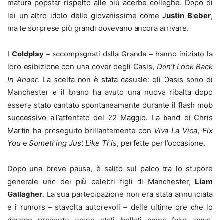
matura popstar rispetto alle più acerbe colleghe. Dopo di
lei un altro idolo delle giovanissime come
Justin Bieber
,
ma le sorprese più grandi dovevano ancora arrivare.
I
Coldplay
– accompagnati dalla Grande – hanno iniziato la
loro esibizione con una cover degli Oasis,
Don’t Look Back
In Anger
. La scelta non è stata casuale: gli Oasis sono di
Manchester e il brano ha avuto una nuova ribalta dopo
essere stato cantato spontaneamente durante il flash mob
successivo all’attentato del 22 Maggio. La band di Chris
Martin ha proseguito brillantemente con
Viva La Vida
,
Fix
You
e
Something Just Like This
, perfette per l’occasione.
Dopo una breve pausa, è salito sul palco tra lo stupore
generale uno dei più celebri figli di Manchester,
Liam
Gallagher
. La sua partecipazione non era stata annunciata
e i rumors – stavolta autorevoli – delle ultime ore che lo
davano presente erano stati bollati come fake news,