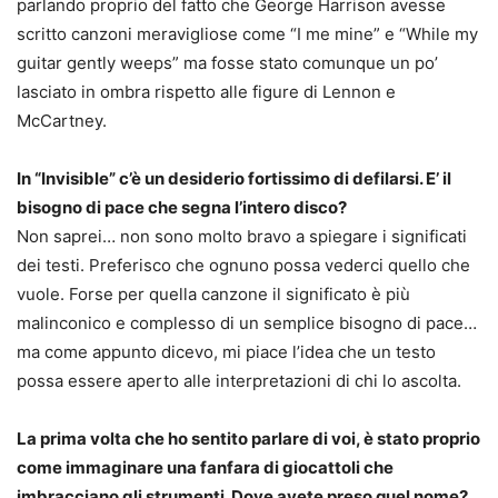
parlando proprio del fatto che George Harrison avesse
scritto canzoni meravigliose come “I me mine” e “While my
guitar gently weeps” ma fosse stato comunque un po’
lasciato in ombra rispetto alle figure di Lennon e
McCartney.
In “Invisible” c’è un desiderio fortissimo di defilarsi. E’ il
bisogno di pace che segna l’intero disco?
Non saprei… non sono molto bravo a spiegare i significati
dei testi. Preferisco che ognuno possa vederci quello che
vuole. Forse per quella canzone il significato è più
malinconico e complesso di un semplice bisogno di pace…
ma come appunto dicevo, mi piace l’idea che un testo
possa essere aperto alle interpretazioni di chi lo ascolta.
La prima volta che ho sentito parlare di voi, è stato proprio
come immaginare una fanfara di giocattoli che
imbracciano gli strumenti. Dove avete preso quel nome?