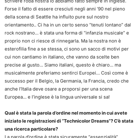
scrivere roba nostra lo abbiamo fatto sempre in inglese.
Forse il fatto di essere cresciuti negli anni ‘90 nel pieno
della scena di Seattle ha influito pure sul nostro
orientamento.. Ci ha in un certo senso “tenuti lontano” dal
rock nostrano… è stata una forma di “infanzia musicale” e
proprio non ci riesce di rinnegarla. Ma la nostra non è
esterofilia fine a se stessa, ci sono un sacco di motivi per
cui non cantiamo in italiano, che vanno da scelte ben
precise al gusto… Siamo italiani, questo è chiaro… ma
musicalmente preferiamo sentirci Europei… Così come è
successo per il Belgio, la Germania, la Francia, credo che
anche l’Italia deve osare a proporsi per una scena
Europea… e l’inglese è la lingua universale si sa!
Qual è stata la parola d’ordine nel momento in cui avete
iniziato le registrazioni di “Technicolor Dreams”? C’è stata
una ricerca particolare?
La parola d’ordine è stata sicuramente “essenzialità”.