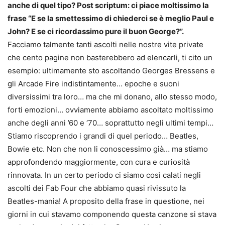
anche di quel tipo? Post scriptum: ci piace moltissimo la
frase “E se la smettessimo di chiederci se è meglio Paul e
John? E se ci ricordassimo pure il buon George?”.
Facciamo talmente tanti ascolti nelle nostre vite private
che cento pagine non basterebbero ad elencarli, ti cito un
esempio: ultimamente sto ascoltando Georges Bressens e
gli Arcade Fire indistintamente… epoche e suoni
diversissimi tra loro… ma che mi donano, allo stesso modo,
forti emozioni… ovviamente abbiamo ascoltato moltissimo
anche degli anni ’60 e ‘70… soprattutto negli ultimi tempi…
Stiamo riscoprendo i grandi di quel periodo… Beatles,
Bowie etc. Non che non li conoscessimo già… ma stiamo
approfondendo maggiormente, con cura e curiosità
rinnovata. In un certo periodo ci siamo così calati negli
ascolti dei Fab Four che abbiamo quasi rivissuto la
Beatles-mania! A proposito della frase in questione, nei
giorni in cui stavamo componendo questa canzone si stava