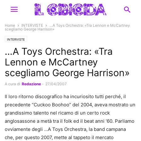
Home
INTERVISTE
…A Toys Orchestra: «Tra Lennon e McCartney
scegliamo George Harrison»
INTERVISTE
…A Toys Orchestra: «Tra
Lennon e McCartney
scegliamo George Harrison»
A cura di
Redazione
-
27/04/2007
Il loro ritorno discografico ha incuriosito tutti perché, il
precedente “Cuckoo Boohoo” del 2004, aveva mostrato un
grandissimo talento nel ricamo di un certo rock
anglosassone a metà tra il folk ed il beat anni ‘60. Parliamo
ovviamente degli …A Toys Orchestra, la band campana
che, per questo 2007, mette al tappeto il mercato