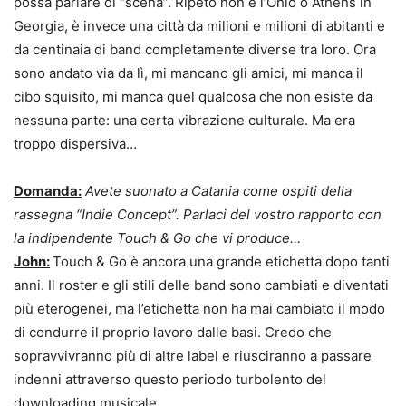
possa parlare di “scena”. Ripeto non è l’Ohio o Athens in
Georgia, è invece una città da milioni e milioni di abitanti e
da centinaia di band completamente diverse tra loro. Ora
sono andato via da lì, mi mancano gli amici, mi manca il
cibo squisito, mi manca quel qualcosa che non esiste da
nessuna parte: una certa vibrazione culturale. Ma era
troppo dispersiva…
Domanda:
Avete suonato a Catania come ospiti della
rassegna “Indie Concept”. Parlaci del vostro rapporto con
la indipendente Touch & Go che vi produce…
John:
Touch & Go è ancora una grande etichetta dopo tanti
anni. Il roster e gli stili delle band sono cambiati e diventati
più eterogenei, ma l’etichetta non ha mai cambiato il modo
di condurre il proprio lavoro dalle basi. Credo che
sopravvivranno più di altre label e riusciranno a passare
indenni attraverso questo periodo turbolento del
downloading musicale.