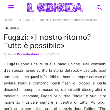
Home
INTERVISTE
Fugazi: «Il nostro ritorno? Tutto è possibile»
INTERVISTE
Fugazi: «Il nostro ritorno?
Tutto è possibile»
A cura di
Riccardo Marra
-
03/06/2007
I
Fugazi
sono una di quelle band uniche. Nei vent’anni
d’esistenza hanno scritto la storia del rock – capitolo post
hardcore – ma quasi infastiditi ne hanno sempre cercato di
evitare l’inutile contorno: certi flash di troppo e certe
dinamiche pompose messe su dai circuiti discografici e
mediatici. Insomma, Fugazi vuol dire “indie” e vuol dire
momento musicale sempre al centro di tutto. Ad oggi,
però, sono ben sei gli anni di silenzio dopo l’ultimo “The