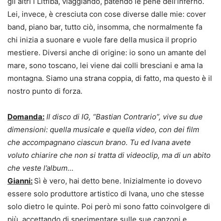
gli altri i Litfiba, viaggiando, patendo le pene dell’inferno.
Lei, invece, è cresciuta con cose diverse dalle mie: cover
band, piano bar, tutto ciò, insomma, che normalmente fa
chi inizia a suonare e vuole fare della musica il proprio
mestiere. Diversi anche di origine: io sono un amante del
mare, sono toscano, lei viene dai colli bresciani e ama la
montagna. Siamo una strana coppia, di fatto, ma questo è il
nostro punto di forza.
Domanda:
Il disco di IG, “Bastian Contrario”, vive su due
dimensioni: quella musicale e quella video, con dei film
che accompagnano ciascun brano. Tu ed Ivana avete
voluto chiarire che non si tratta di videoclip, ma di un abito
che veste l’album…
Gianni:
Sì è vero, hai detto bene. Inizialmente io dovevo
essere solo produttore artistico di Ivana, uno che stesse
solo dietro le quinte. Poi però mi sono fatto coinvolgere di
più, accettando di sperimentare sulle sue canzoni e