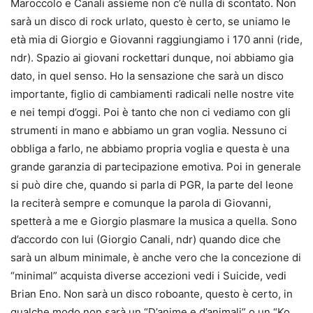
Maroccolo e Canali assieme non c’è nulla di scontato. Non
sarà un disco di rock urlato, questo è certo, se uniamo le
età mia di Giorgio e Giovanni raggiungiamo i 170 anni (ride,
ndr). Spazio ai giovani rockettari dunque, noi abbiamo gia
dato, in quel senso. Ho la sensazione che sarà un disco
importante, figlio di cambiamenti radicali nelle nostre vite
e nei tempi d’oggi. Poi è tanto che non ci vediamo con gli
strumenti in mano e abbiamo un gran voglia. Nessuno ci
obbliga a farlo, ne abbiamo propria voglia e questa è una
grande garanzia di partecipazione emotiva. Poi in generale
si può dire che, quando si parla di PGR, la parte del leone
la reciterà sempre e comunque la parola di Giovanni,
spetterà a me e Giorgio plasmare la musica a quella. Sono
d’accordo con lui (Giorgio Canali, ndr) quando dice che
sarà un album minimale, è anche vero che la concezione di
“minimal” acquista diverse accezioni vedi i Suicide, vedi
Brian Eno. Non sarà un disco roboante, questo è certo, in
qualche modo non sarà un “D’anime e d’animali” o un “Ko