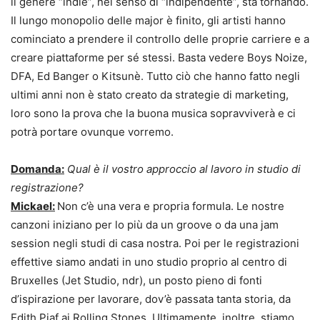
il genere “indie”, nel senso di “indipendente”, sta tornando.
Il lungo monopolio delle major è finito, gli artisti hanno
cominciato a prendere il controllo delle proprie carriere e a
creare piattaforme per sé stessi. Basta vedere Boys Noize,
DFA, Ed Banger o Kitsunè. Tutto ciò che hanno fatto negli
ultimi anni non è stato creato da strategie di marketing,
loro sono la prova che la buona musica sopravviverà e ci
potrà portare ovunque vorremo.
Domanda:
Qual è il vostro approccio al lavoro in studio di
registrazione?
Mickael:
Non c’è una vera e propria formula. Le nostre
canzoni iniziano per lo più da un groove o da una jam
session negli studi di casa nostra. Poi per le registrazioni
effettive siamo andati in uno studio proprio al centro di
Bruxelles (Jet Studio, ndr), un posto pieno di fonti
d’ispirazione per lavorare, dov’è passata tanta storia, da
Edith Piaf ai Rolling Stones. Ultimamente, inoltre, stiamo