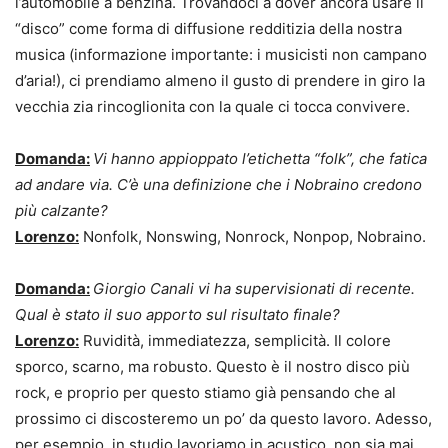
l’automobile a benzina. Trovandoci a dover ancora usare il
“disco” come forma di diffusione redditizia della nostra
musica (informazione importante: i musicisti non campano
d’aria!), ci prendiamo almeno il gusto di prendere in giro la
vecchia zia rincoglionita con la quale ci tocca convivere.
Domanda:
Vi hanno appioppato l’etichetta “folk”, che fatica
ad andare via. C’è una definizione che i Nobraino credono
più calzante?
Lorenzo:
Nonfolk, Nonswing, Nonrock, Nonpop, Nobraino.
Domanda:
Giorgio Canali vi ha supervisionati di recente.
Qual è stato il suo apporto sul risultato finale?
Lorenzo:
Ruvidità, immediatezza, semplicità. Il colore
sporco, scarno, ma robusto. Questo è il nostro disco più
rock, e proprio per questo stiamo già pensando che al
prossimo ci discosteremo un po’ da questo lavoro. Adesso,
per esempio, in studio lavoriamo in acustico, non sia mai