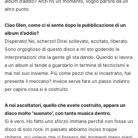
album d’addio
? Anzi no un momento, voglio partire da un
altro punto:
Ciao Glen, come ci si sente dopo la pubblicazione di un
album d’addio?
Disperato! No, scherzo! Direi sollevato, eccitato, liberato.
Sono orgoglioso di questo disco e mi sto godendo le
interpretazioni che la gente gli sta dando. Quando si lavora
a un album si tende a guardarlo in termine di tecnicismi e
mai nel suo insieme. Più come pezzi che si incastrano, hai
presente il meccano? Invece serve fare un passo indietro
per capire cosa si è costruito.
A noi ascoltatori, quello che avete costruito, appare un
disco molto “suonato”, con tanta musica dentro.
Sì è vero. Ho fatto uno sforzo immane perché non fosse un
disco di solo rock. In passato abbiamo inciso troppe
chitarre, qui volevo che ci fossero dei momenti meno pieni