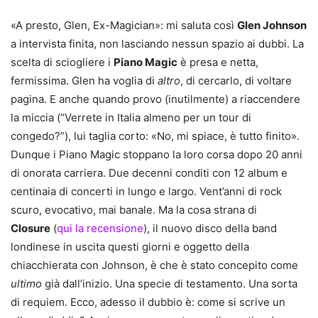
«A presto, Glen, Ex-Magician»: mi saluta così
Glen Johnson
a intervista finita, non lasciando nessun spazio ai dubbi. La
scelta di sciogliere i
Piano Magic
è presa e netta,
fermissima. Glen ha voglia di
altro
, di cercarlo, di voltare
pagina. E anche quando provo (inutilmente) a riaccendere
la miccia (“Verrete in Italia almeno per un tour di
congedo?”), lui taglia corto: «No, mi spiace, è tutto finito».
Dunque i Piano Magic stoppano la loro corsa dopo 20 anni
di onorata carriera. Due decenni conditi con 12 album e
centinaia di concerti in lungo e largo. Vent’anni di rock
scuro, evocativo, mai banale. Ma la cosa strana di
Closure
(
qui la recensione
), il nuovo disco della band
londinese in uscita questi giorni e oggetto della
chiacchierata con Johnson, è che è stato concepito come
ultimo
già dall’inizio. Una specie di testamento. Una sorta
di requiem. Ecco, adesso il dubbio è: come si scrive un