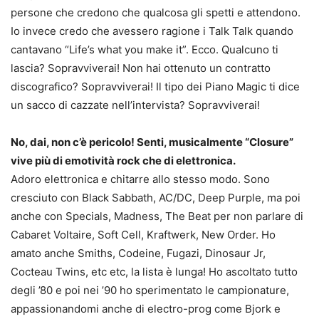
persone che credono che qualcosa gli spetti e attendono.
Io invece credo che avessero ragione i Talk Talk quando
cantavano “Life’s what you make it”. Ecco. Qualcuno ti
lascia? Sopravviverai! Non hai ottenuto un contratto
discografico? Sopravviverai! Il tipo dei Piano Magic ti dice
un sacco di cazzate nell’intervista? Sopravviverai!
No, dai, non c’è pericolo! Senti, musicalmente “Closure”
vive più di emotività rock che di elettronica.
Adoro elettronica e chitarre allo stesso modo. Sono
cresciuto con Black Sabbath, AC/DC, Deep Purple, ma poi
anche con Specials, Madness, The Beat per non parlare di
Cabaret Voltaire, Soft Cell, Kraftwerk, New Order. Ho
amato anche Smiths, Codeine, Fugazi, Dinosaur Jr,
Cocteau Twins, etc etc, la lista è lunga! Ho ascoltato tutto
degli ’80 e poi nei ’90 ho sperimentato le campionature,
appassionandomi anche di electro-prog come Bjork e