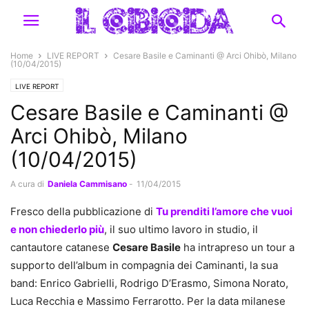
Home
LIVE REPORT
Cesare Basile e Caminanti @ Arci Ohibò, Milano
(10/04/2015)
LIVE REPORT
Cesare Basile e Caminanti @
Arci Ohibò, Milano
(10/04/2015)
A cura di
Daniela Cammisano
-
11/04/2015
Fresco della pubblicazione di
Tu prenditi l’amore che vuoi
e non chiederlo più
, il suo ultimo lavoro in studio, il
cantautore catanese
Cesare Basile
ha intrapreso un tour a
supporto dell’album in compagnia dei Caminanti, la sua
band: Enrico Gabrielli, Rodrigo D’Erasmo, Simona Norato,
Luca Recchia e Massimo Ferrarotto. Per la data milanese