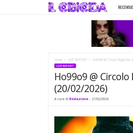
RECENSIO
I
l
C
i
Home
LIVE REPORT
Ho99o9 @ Circolo Magnolia, 
b
LIVE REPORT
Ho99o9 @ Circolo 
i
(20/02/2026)
c
A cura di
Redazione
-
21/02/2026
i
d