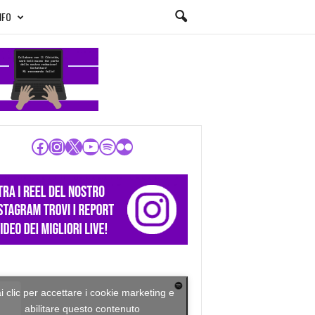
NFO
Facebook
Instagram
X
YouTube
Spotify
Flickr
i clic per accettare i cookie marketing e
abilitare questo contenuto