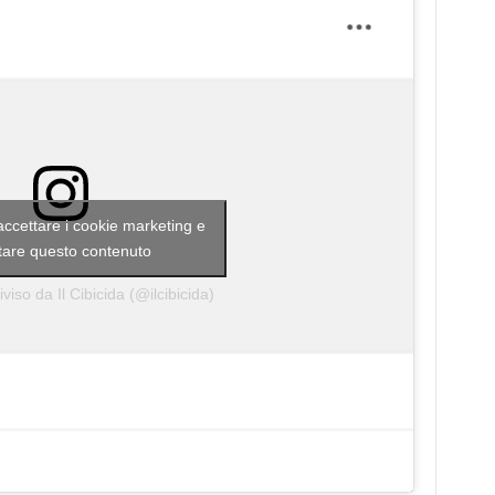
 accettare i cookie marketing e
itare questo contenuto
viso da Il Cibicida (@ilcibicida)