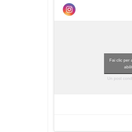
Fai clic per
abil
Un post condi