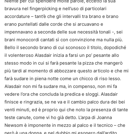
Niente per cui spendere molte parole, eccetto la sua
bravura nel fingerpicking e nell’uso di particolari
accordature – tant’è che gli intervalli tra brano e brano
erano puntellati dalle corde che si arcuavano e
impennavano a seconda delle sue necessità tonali -, sei
brani monocordi cantati sì con convinzione ma nulla più.
Bello il secondo brano di cui sconosco il titolo, dopodiché
il volenteroso Alasdair inizia a farsi un po’ pesante allo
stesso modo in cui si farà pesante la pizza che mangerò
più tardi al momento di abbozzare questo articolo e che mi
farà sudare in piena notte come un chicco di riso lesso.
Alasdair non mi fa sudare ma, in compenso, non mi fa
vedere l’ora che concluda la predica e sloggi. Alasdair
finisce e ringrazia, se ne va e il cambio palco dura dei bei
venti minuti, ed è proprio qui che noto la presenza di tante
teste canute, come vi ho già detto. L’arpa di Joanna
Newsom è imponente in mezzo al palco e il tecnico – che
però è una donna, e nel dubbio mi esonero dall’ardito