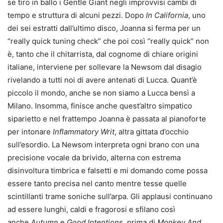
se tiro in ballo i Gentle Giant negli improvvisi cambi di
tempo e struttura di alcuni pezzi. Dopo
In California
, uno
dei sei estratti dall’ultimo disco, Joanna si ferma per un
“really quick tuning check” che poi così “really quick” non
è, tanto che il chitarrista, dal cognome di chiare origini
italiane, interviene per sollevare la Newsom dal disagio
rivelando a tutti noi di avere antenati di Lucca. Quant’è
piccolo il mondo, anche se non siamo a Lucca bensì a
Milano. Insomma, finisce anche quest’altro simpatico
siparietto e nel frattempo Joanna è passata al pianoforte
per intonare
Inflammatory Writ
, altra gittata d’occhio
sull’esordio. La Newsom interpreta ogni brano con una
precisione vocale da brivido, alterna con estrema
disinvoltura timbrica e falsetti e mi domando come possa
essere tanto precisa nel canto mentre tesse quelle
scintillanti trame soniche sull’arpa. Gli applausi continuano
ad essere lunghi, caldi e fragorosi e sfilano così
anche
Autumn
e
Good Intentions
, prima di
Monkey And