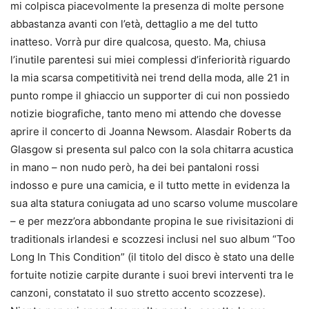
mi colpisca piacevolmente la presenza di molte persone
abbastanza avanti con l’età, dettaglio a me del tutto
inatteso. Vorrà pur dire qualcosa, questo. Ma, chiusa
l’inutile parentesi sui miei complessi d’inferiorità riguardo
la mia scarsa competitività nei trend della moda, alle 21 in
punto rompe il ghiaccio un supporter di cui non possiedo
notizie biografiche, tanto meno mi attendo che dovesse
aprire il concerto di Joanna Newsom. Alasdair Roberts da
Glasgow si presenta sul palco con la sola chitarra acustica
in mano – non nudo però, ha dei bei pantaloni rossi
indosso e pure una camicia, e il tutto mette in evidenza la
sua alta statura coniugata ad uno scarso volume muscolare
– e per mezz’ora abbondante propina le sue rivisitazioni di
traditionals irlandesi e scozzesi inclusi nel suo album “Too
Long In This Condition” (il titolo del disco è stato una delle
fortuite notizie carpite durante i suoi brevi interventi tra le
canzoni, constatato il suo stretto accento scozzese).