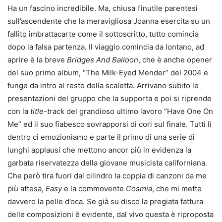
Ha un fascino incredibile. Ma, chiusa l’inutile parentesi
sull’ascendente che la meravigliosa Joanna esercita su un
fallito imbrattacarte come il sottoscritto, tutto comincia
dopo la falsa partenza. Il viaggio comincia da lontano, ad
aprire è la breve
Bridges And Balloon
, che è anche opener
del suo primo album, “The Milk-Eyed Mender” del 2004 e
funge da intro al resto della scaletta. Arrivano subito le
presentazioni del gruppo che la supporta e poi si riprende
con la
title-track
del grandioso ultimo lavoro “Have One On
Me” ed il suo fiabesco sovrapporsi di cori sul finale. Tutti lì
dentro ci emozioniamo e parte il primo di una serie di
lunghi applausi che mettono ancor più in evidenza la
garbata riservatezza della giovane musicista californiana.
Che però tira fuori dal cilindro la coppia di canzoni da me
più attesa,
Easy
e la commovente
Cosmia
, che mi mette
davvero la pelle d’oca. Se già su disco la pregiata fattura
delle composizioni è evidente, dal vivo questa è riproposta