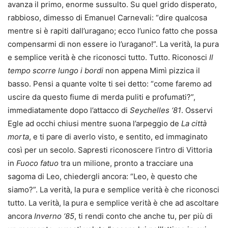
avanza il primo, enorme sussulto. Su quel grido disperato,
rabbioso, dimesso di Emanuel Carnevali: “dire qualcosa
mentre si è rapiti dall’uragano; ecco l’unico fatto che possa
compensarmi di non essere io l’uragano!”. La verità, la pura
e semplice verità è che riconosci tutto. Tutto. Riconosci
Il
tempo scorre lungo i bordi
non appena Mimì pizzica il
basso. Pensi a quante volte ti sei detto: “come faremo ad
uscire da questo fiume di merda puliti e profumati?”,
immediatamente dopo l’attacco di
Seychelles ‘81
. Osservi
Egle ad occhi chiusi mentre suona l’arpeggio de
La città
morta
, e ti pare di averlo visto, e sentito, ed immaginato
così per un secolo. Sapresti riconoscere l’intro di Vittoria
in
Fuoco fatuo
tra un milione, pronto a tracciare una
sagoma di Leo, chiedergli ancora: “Leo, è questo che
siamo?”. La verità, la pura e semplice verità è che riconosci
tutto. La verità, la pura e semplice verità è che ad ascoltare
ancora
Inverno ‘85
, ti rendi conto che anche tu, per più di