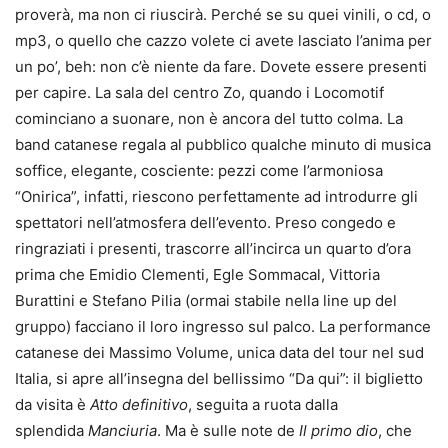
proverà, ma non ci riuscirà. Perché se su quei vinili, o cd, o
mp3, o quello che cazzo volete ci avete lasciato l’anima per
un po’, beh: non c’è niente da fare. Dovete essere presenti
per capire. La sala del centro Zo, quando i Locomotif
cominciano a suonare, non è ancora del tutto colma. La
band catanese regala al pubblico qualche minuto di musica
soffice, elegante, cosciente: pezzi come l’armoniosa
“Onirica”, infatti, riescono perfettamente ad introdurre gli
spettatori nell’atmosfera dell’evento. Preso congedo e
ringraziati i presenti, trascorre all’incirca un quarto d’ora
prima che Emidio Clementi, Egle Sommacal, Vittoria
Burattini e Stefano Pilia (ormai stabile nella line up del
gruppo) facciano il loro ingresso sul palco. La performance
catanese dei Massimo Volume, unica data del tour nel sud
Italia, si apre all’insegna del bellissimo “Da qui”: il biglietto
da visita è
Atto definitivo
, seguita a ruota dalla
splendida
Manciuria
. Ma è sulle note de
Il primo dio
, che