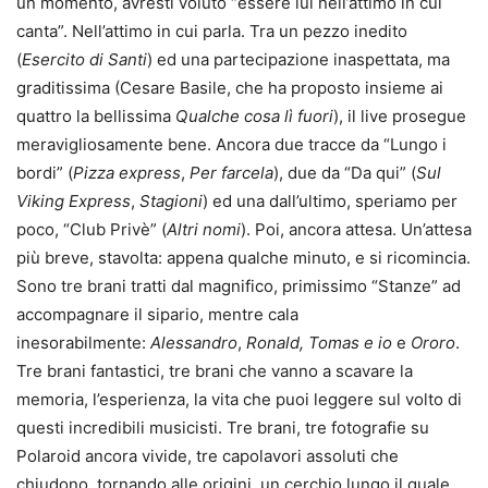
un momento, avresti voluto “essere lui nell’attimo in cui
canta”. Nell’attimo in cui parla. Tra un pezzo inedito
(
Esercito di Santi
) ed una partecipazione inaspettata, ma
graditissima (Cesare Basile, che ha proposto insieme ai
quattro la bellissima
Qualche cosa lì fuori
), il live prosegue
meravigliosamente bene. Ancora due tracce da “Lungo i
bordi” (
Pizza express
,
Per farcela
), due da “Da qui” (
Sul
Viking Express
,
Stagioni
) ed una dall’ultimo, speriamo per
poco, “Club Privè” (
Altri nomi
). Poi, ancora attesa. Un’attesa
più breve, stavolta: appena qualche minuto, e si ricomincia.
Sono tre brani tratti dal magnifico, primissimo “Stanze” ad
accompagnare il sipario, mentre cala
inesorabilmente:
Alessandro
,
Ronald, Tomas e io
e
Ororo
.
Tre brani fantastici, tre brani che vanno a scavare la
memoria, l’esperienza, la vita che puoi leggere sul volto di
questi incredibili musicisti. Tre brani, tre fotografie su
Polaroid ancora vivide, tre capolavori assoluti che
chiudono, tornando alle origini, un cerchio lungo il quale