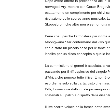
Dopo avere offerto in precedenza alcuni liv
norvegesi Ary, mentre con Goran Bregovic 
esattamente un complimento per chi vi scr
rivelazione dello scorso anno musicale. L
Skeppsbron, che altro non è se non una mer
Bene così, perché l’atmosfera più intima au
Mbongwana Star confermano dal vivo quant
che è stato un piccolo caso per le tante c
insolito per un disco concepito a quelle lati
La commistione di generi è assoluta: si v
passando per il riff esplosivo del singolo
M
d’Africa che permea tutto il live. E non 
esordiente solo sulla carta, visto che n
Bilili, formazione dalla quale provengono
scatenati sul palco a dispetto della disabil
Il live scorre veloce nella fresca notte s