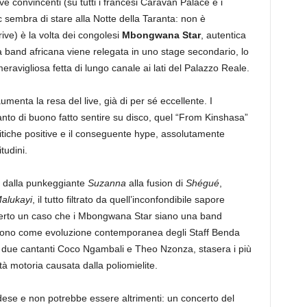
e convincenti (su tutti i francesi Caravan Palace e i
sembra di stare alla Notte della Taranta: non è
ive) è la volta dei congolesi
Mbongwana Star
, autentica
a band africana viene relegata in uno stage secondario, lo
avigliosa fetta di lungo canale ai lati del Palazzo Reale.
menta la resa del live, già di per sé eccellente. I
o di buono fatto sentire su disco, quel “From Kinshasa”
ritiche positive e il conseguente hype, assolutamente
tudini.
a dalla punkeggiante
Suzanna
alla fusion di
Shégué
,
alukayi
, il tutto filtrato da quell’inconfondibile sapore
è certo un caso che i Mbongwana Star siano una band
ascono come evoluzione contemporanea degli Staff Benda
 i due cantanti Coco Ngambali e Theo Nzonza, stasera i più
ità motoria causata dalla poliomielite.
vedese e non potrebbe essere altrimenti: un concerto del