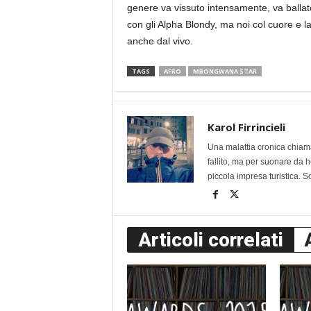
genere va vissuto intensamente, va ballato
con gli Alpha Blondy, ma noi col cuore e 
anche dal vivo.
TAGS
AFRO
MBONGWANA STAR
Karol Firrincieli
Una malattia cronica chiama
fallito, ma per suonare da 
piccola impresa turistica. Sc
Articoli correlati