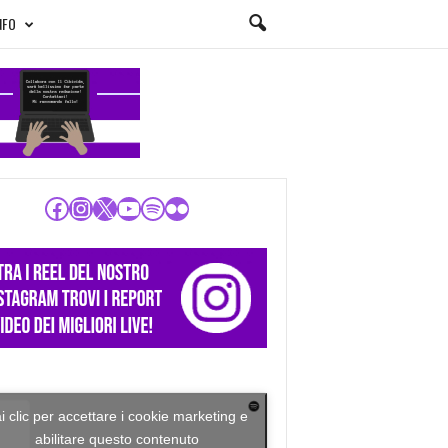
NFO
Facebook
Instagram
X
YouTube
Spotify
Flickr
i clic per accettare i cookie marketing e
abilitare questo contenuto