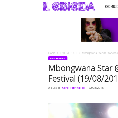
RECENSIO
I
l
C
i
Home
LIVE REPORT
Mbongwana Star @ Stockholm 
b
LIVE REPORT
Mbongwana Star @
i
Festival (19/08/201
c
A cura di
Karol Firrincieli
-
22/08/2016
i
d