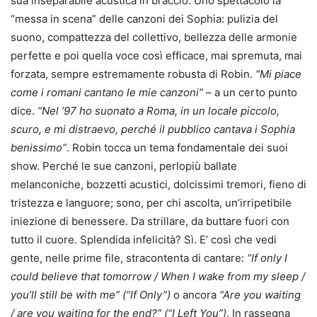
sua inseparabile acustica in braccio. Uno spettacolo la
“messa in scena” delle canzoni dei Sophia: pulizia del
suono, compattezza del collettivo, bellezza delle armonie
perfette e poi quella voce così efficace, mai spremuta, mai
forzata, sempre estremamente robusta di Robin.
“Mi piace
come i romani cantano le mie canzoni”
– a un certo punto
dice.
“Nel ’97 ho suonato a Roma, in un locale piccolo,
scuro, e mi distraevo, perché il pubblico cantava i Sophia
benissimo”
. Robin tocca un tema fondamentale dei suoi
show. Perché le sue canzoni, perlopiù ballate
melanconiche, bozzetti acustici, dolcissimi tremori, fieno di
tristezza e languore; sono, per chi ascolta, un’irripetibile
iniezione di benessere. Da strillare, da buttare fuori con
tutto il cuore. Splendida infelicità? Sì. E’ così che vedi
gente, nelle prime file, stracontenta di cantare:
“If only I
could believe that tomorrow / When I wake from my sleep /
you’ll still be with me” (“If Only”)
o ancora
“Are you waiting
/ are you waiting for the end?” (“I Left You”)
. In rassegna