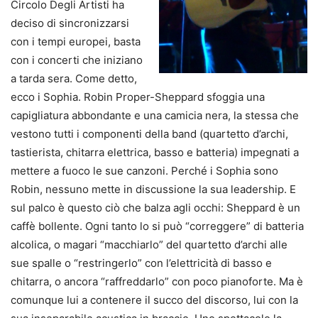
Circolo Degli Artisti ha
deciso di sincronizzarsi
con i tempi europei, basta
con i concerti che iniziano
a tarda sera. Come detto,
ecco i Sophia. Robin Proper-Sheppard sfoggia una
capigliatura abbondante e una camicia nera, la stessa che
vestono tutti i componenti della band (quartetto d’archi,
tastierista, chitarra elettrica, basso e batteria) impegnati a
mettere a fuoco le sue canzoni. Perché i Sophia sono
Robin, nessuno mette in discussione la sua leadership. E
sul palco è questo ciò che balza agli occhi: Sheppard è un
caffè bollente. Ogni tanto lo si può “correggere” di batteria
alcolica, o magari “macchiarlo” del quartetto d’archi alle
sue spalle o “restringerlo” con l’elettricità di basso e
chitarra, o ancora “raffreddarlo” con poco pianoforte. Ma è
comunque lui a contenere il succo del discorso, lui con la