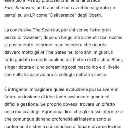
esempio in
Astray
piuttosto che nella fantastica
Foreshadowed
, un brano che non avrebbe sfigurato (in
parte) su un LP come “Deliverance” degli Opeth.
La conclusiva
The Sparrow
, per chi scrive l’altro gran
pezzo di “Awaken”, dopo un lungo intro che strizza l’occhio
al post metal si esprime in un incedere che ricorda
davvero molto gli At The Gates nei loro anni migliori, il
tutto guidato in modo sublime dal timbro di Christina Blom,
singer dotata di uno screaming così mascolino e di livello
che nulla ha da invidiare ai colleghi dell’altro sesso.
È intrigante immaginare quale evoluzione possa avere in
futuro un insieme di idee tanto avvincente quanto di
difficile gestione. Se proprio dovessi trovare un difetto
nella musica degli Agrimonia direi che gli stessi intermezzi
che comunque donano profondità all’insieme sono al
contempo il sistema più semplice di legare diverse lezioni