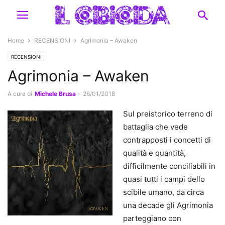
Home
RECENSIONI
Agrimonia – Awaken
RECENSIONI
Agrimonia – Awaken
A cura di
Michele Brusa
-
26/01/2018
Sul preistorico terreno di
battaglia che vede
contrapposti i concetti di
qualità e quantità,
difficilmente conciliabili in
quasi tutti i campi dello
scibile umano, da circa
una decade gli Agrimonia
parteggiano con