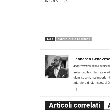
IN BREVE:
3/5
TAGS
ANDREA LASZLO DE SIMONE
Leonardo Genoves
https://www.facebook.com/leo
Instancabile chitarrista e ad
ultimi sospiri, ma imperterr
adoratore di Morrissey, di 
Articoli correlati