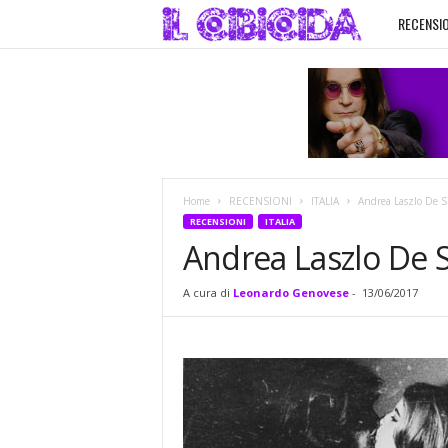
RECENSIO
I
l
C
i
Home
RECENSIONI
ITALIA
Andrea Laszlo De 
b
RECENSIONI
ITALIA
Andrea Laszlo De
i
A cura di
Leonardo Genovese
-
13/06/2017
c
i
d