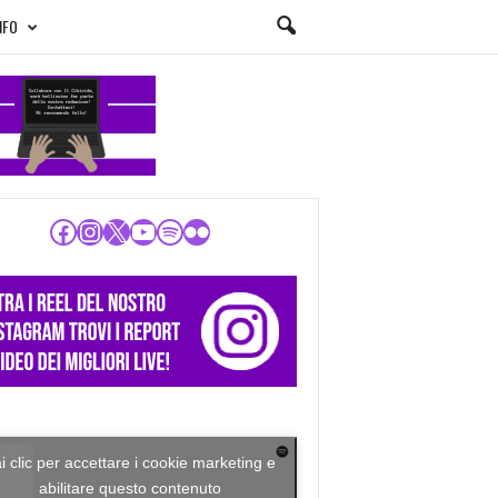
NFO
Facebook
Instagram
X
YouTube
Spotify
Flickr
i clic per accettare i cookie marketing e
abilitare questo contenuto