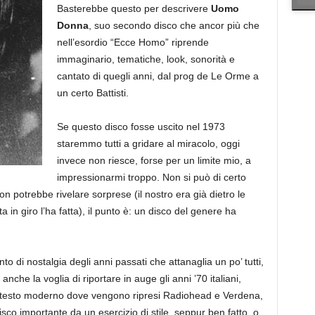
Basterebbe questo per descrivere
Uomo
Donna
, suo secondo disco che ancor più che
nell’esordio “Ecce Homo” riprende
immaginario, tematiche, look, sonorità e
cantato di quegli anni, dal prog de Le Orme a
un certo Battisti.
Se questo disco fosse uscito nel 1973
staremmo tutti a gridare al miracolo, oggi
invece non riesce, forse per un limite mio, a
impressionarmi troppo. Non si può di certo
on potrebbe rivelare sorprese (il nostro era già dietro le
 in giro l’ha fatta), il punto è: un disco del genere ha
to di nostalgia degli anni passati che attanaglia un po’ tutti,
o anche la voglia di riportare in auge gli anni ’70 italiani,
ontesto moderno dove vengono ripresi Radiohead e Verdena,
sco importante da un esercizio di stile, seppur ben fatto, o