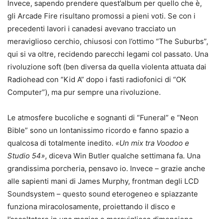
Invece, sapendo prendere quest’album per quello che è,
gli Arcade Fire risultano promossi a pieni voti. Se con i
precedenti lavori i canadesi avevano tracciato un
meraviglioso cerchio, chiusosi con l’ottimo “The Suburbs”,
qui si va oltre, recidendo parecchi legami col passato. Una
rivoluzione soft (ben diversa da quella violenta attuata dai
Radiohead con “Kid A” dopo i fasti radiofonici di “OK
Computer”), ma pur sempre una rivoluzione.
Le atmosfere bucoliche e sognanti di “Funeral” e “Neon
Bible” sono un lontanissimo ricordo e fanno spazio a
qualcosa di totalmente inedito.
«Un mix tra Voodoo e
Studio 54»
, diceva Win Butler qualche settimana fa. Una
grandissima porcheria, pensavo io. Invece – grazie anche
alle sapienti mani di James Murphy, frontman degli LCD
Soundsystem – questo sound eterogeneo e spiazzante
funziona miracolosamente, proiettando il disco e