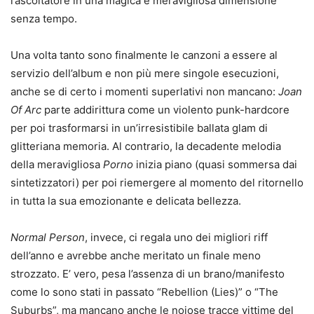
l’ascoltatore in una magica e meravigliosa dimensione
senza tempo.
Una volta tanto sono finalmente le canzoni a essere al
servizio dell’album e non più mere singole esecuzioni,
anche se di certo i momenti superlativi non mancano:
Joan
Of Arc
parte addirittura come un violento punk-hardcore
per poi trasformarsi in un’irresistibile ballata glam di
glitteriana memoria. Al contrario, la decadente melodia
della meravigliosa
Porno
inizia piano (quasi sommersa dai
sintetizzatori) per poi riemergere al momento del ritornello
in tutta la sua emozionante e delicata bellezza.
Normal Person
, invece, ci regala uno dei migliori riff
dell’anno e avrebbe anche meritato un finale meno
strozzato. E’ vero, pesa l’assenza di un brano/manifesto
come lo sono stati in passato “Rebellion (Lies)” o “The
Suburbs”, ma mancano anche le noiose tracce vittime del