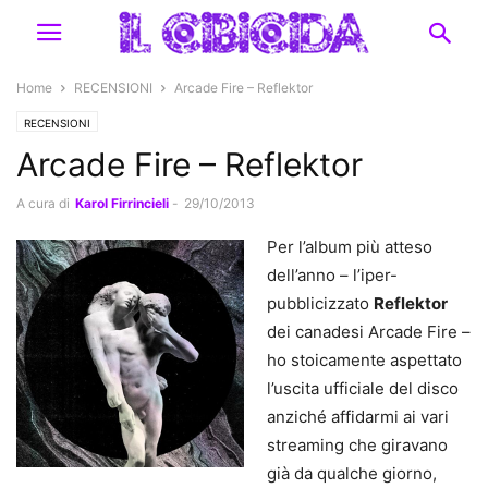
Home
RECENSIONI
Arcade Fire – Reflektor
RECENSIONI
Arcade Fire – Reflektor
A cura di
Karol Firrincieli
-
29/10/2013
Per l’album più atteso
dell’anno – l’iper-
pubblicizzato
Reflektor
dei canadesi Arcade Fire –
ho stoicamente aspettato
l’uscita ufficiale del disco
anziché affidarmi ai vari
streaming che giravano
già da qualche giorno,