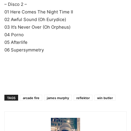
– Disco 2 –
01 Here Comes The Night Time II
02 Awful Sound (Oh Eurydice)
03 It’s Never Over (Oh Orpheus)
04 Porno
05 Afterlife
06 Supersymmetry
TAGS
arcade fire
james murphy
reflektor
win butler