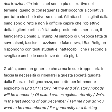
dell’irrazionalità
intesa nel senso più distruttivo del
termine, quello di conseguenza dell’ipocondria collettiva
per tutto ciò che è diverso da noi. Gli attacchi scagliati dalla
band sono diretti e non è difficile capire che l’obiettivo
della tagliente critica è l’attuale presidente americano, il
famigerato Donald J. Trump. Al simbolo di un’epoca fatta di
sovranismi, fascismi, razzismo e fake news, i Bad Religion
rispondono con testi studiati e inattaccabili che riescono a
svegliare anche le coscienze dei più pigri.
Graffin, come un generale che arma le sue truppe, urla in
faccia la necessità di ribellarsi a questa società guidata
dalla Paura e dall’ignoranza, concetto perfettamente
esplicato in
End Of History
:
“At the end of history nobody
will be innocent / Of naked crimes against eternity / We’re
in the last second of our December / Tell me how do you
want to be remembered / For generosity or a fucking