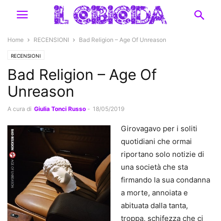
Home
RECENSIONI
Bad Religion – Age Of Unreason
RECENSIONI
Bad Religion – Age Of
Unreason
A cura di
Giulia Tonci Russo
-
18/05/2019
Girovagavo per i soliti
quotidiani che ormai
riportano solo notizie di
una società che sta
firmando la sua condanna
a morte, annoiata e
abituata dalla tanta,
troppa, schifezza che ci