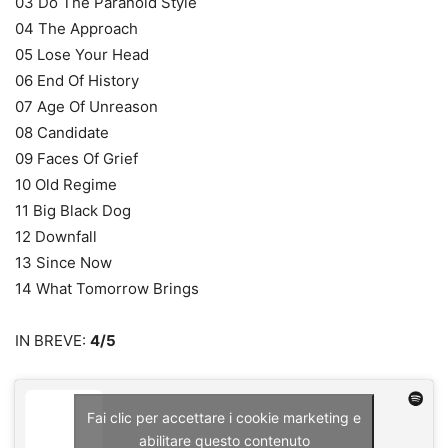
03 Do The Paranoid Style
04 The Approach
05 Lose Your Head
06 End Of History
07 Age Of Unreason
08 Candidate
09 Faces Of Grief
10 Old Regime
11 Big Black Dog
12 Downfall
13 Since Now
14 What Tomorrow Brings
IN BREVE:
4/5
Fai clic per accettare i cookie marketing e
abilitare questo contenuto