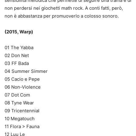
sensibilità melodica che permette di seguire una trama e di
non perdersi nei giochetti math rock. A conti fatti, però,
non è abbastanza per promuoverlo a colosso sonoro.
(2015, Warp)
01 The Yabba
02 Don Net
03 FF Bada
04 Summer Simmer
05 Cacio e Pepe
06 Non-Violence
07 Dot Com
08 Tyne Wear
09 Tricentennial
10 Megatouch
11 Flora > Fauna
12 Luu Le