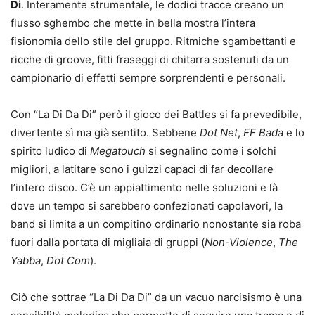
Di
. Interamente strumentale, le dodici tracce creano un
flusso sghembo che mette in bella mostra l’intera
fisionomia dello stile del gruppo. Ritmiche sgambettanti e
ricche di groove, fitti fraseggi di chitarra sostenuti da un
campionario di effetti sempre sorprendenti e personali.
Con “La Di Da Di” però il gioco dei Battles si fa prevedibile,
divertente sì ma già sentito. Sebbene
Dot Net
,
FF Bada
e lo
spirito ludico di
Megatouch
si segnalino come i solchi
migliori, a latitare sono i guizzi capaci di far decollare
l’intero disco. C’è un appiattimento nelle soluzioni e là
dove un tempo si sarebbero confezionati capolavori, la
band si limita a un compitino ordinario nonostante sia roba
fuori dalla portata di migliaia di gruppi (
Non-Violence
,
The
Yabba
,
Dot Com
).
Ciò che sottrae “La Di Da Di” da un vacuo narcisismo è una