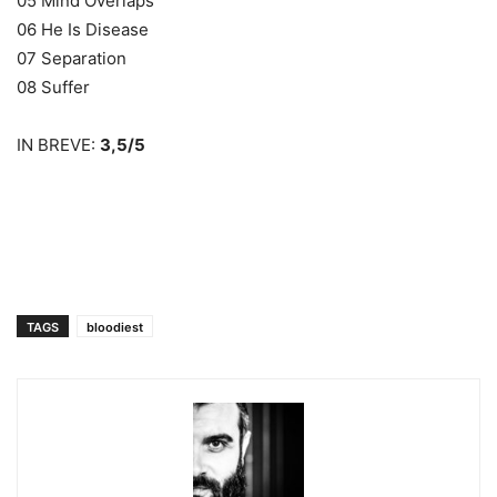
05 Mind Overlaps
06 He Is Disease
07 Separation
08 Suffer
IN BREVE:
3,5/5
TAGS
bloodiest