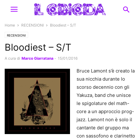
Home
RECENSIONI
Bloodiest – S/T
RECENSIONI
Bloodiest – S/T
A cura di
Marco Giarratana
-
15/01/2016
Bruce Lamont s’è creato la
sua nicchia durante lo
scorso decennio con gli
Yakuza, band che unisce
le spigolature del math-
core a un approccio prog-
jazz. Lamont non è solo il
cantante del gruppo ma
con sassofono e clarinetto