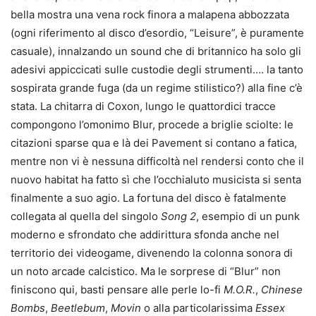
bella mostra una vena rock finora a malapena abbozzata
(ogni riferimento al disco d’esordio, “Leisure”, è puramente
casuale), innalzando un sound che di britannico ha solo gli
adesivi appiccicati sulle custodie degli strumenti…. la tanto
sospirata grande fuga (da un regime stilistico?) alla fine c’è
stata. La chitarra di Coxon, lungo le quattordici tracce
compongono l’omonimo Blur, procede a briglie sciolte: le
citazioni sparse qua e là dei Pavement si contano a fatica,
mentre non vi è nessuna difficoltà nel rendersi conto che il
nuovo habitat ha fatto sì che l’occhialuto musicista si senta
finalmente a suo agio. La fortuna del disco è fatalmente
collegata al quella del singolo
Song 2
, esempio di un punk
moderno e sfrondato che addirittura sfonda anche nel
territorio dei videogame, divenendo la colonna sonora di
un noto arcade calcistico. Ma le sorprese di “Blur” non
finiscono qui, basti pensare alle perle lo-fi
M.O.R.
,
Chinese
Bombs
,
Beetlebum
,
Movin
o alla particolarissima
Essex