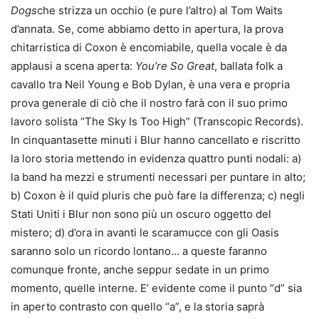
Dogs
che strizza un occhio (e pure l’altro) al Tom Waits
d’annata. Se, come abbiamo detto in apertura, la prova
chitarristica di Coxon è encomiabile, quella vocale è da
applausi a scena aperta:
You’re So Great
, ballata folk a
cavallo tra Neil Young e Bob Dylan, è una vera e propria
prova generale di ciò che il nostro farà con il suo primo
lavoro solista “The Sky Is Too High” (Transcopic Records).
In cinquantasette minuti i Blur hanno cancellato e riscritto
la loro storia mettendo in evidenza quattro punti nodali: a)
la band ha mezzi e strumenti necessari per puntare in alto;
b) Coxon è il quid pluris che può fare la differenza; c) negli
Stati Uniti i Blur non sono più un oscuro oggetto del
mistero; d) d’ora in avanti le scaramucce con gli Oasis
saranno solo un ricordo lontano… a queste faranno
comunque fronte, anche seppur sedate in un primo
momento, quelle interne. E’ evidente come il punto “d” sia
in aperto contrasto con quello “a”, e la storia saprà