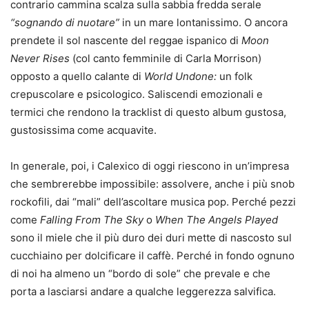
contrario cammina scalza sulla sabbia fredda serale
“sognando di nuotare”
in un mare lontanissimo. O ancora
prendete il sol nascente del reggae ispanico di
Moon
Never Rises
(col canto femminile di Carla Morrison)
opposto a quello calante di
World Undone:
un folk
crepuscolare e psicologico. Saliscendi emozionali e
termici che rendono la tracklist di questo album gustosa,
gustosissima come acquavite.
In generale, poi, i Calexico di oggi riescono in un’impresa
che sembrerebbe impossibile: assolvere, anche i più snob
rockofili, dai “mali” dell’ascoltare musica pop. Perché pezzi
come
Falling From The Sky
o
When The Angels Played
sono il miele che il più duro dei duri mette di nascosto sul
cucchiaino per dolcificare il caffè. Perché in fondo ognuno
di noi ha almeno un “bordo di sole” che prevale e che
porta a lasciarsi andare a qualche leggerezza salvifica.