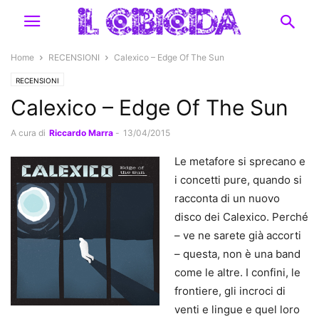
Home
RECENSIONI
Calexico – Edge Of The Sun
RECENSIONI
Calexico – Edge Of The Sun
A cura di
Riccardo Marra
-
13/04/2015
Le metafore si sprecano e
i concetti pure, quando si
racconta di un nuovo
disco dei Calexico. Perché
– ve ne sarete già accorti
– questa, non è una band
come le altre. I confini, le
frontiere, gli incroci di
venti e lingue e quel loro