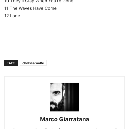
10 They’ll Clap When You’re Gone
11 The Waves Have Come
12 Lone
TAGS
chelsea wolfe
Marco Giarratana