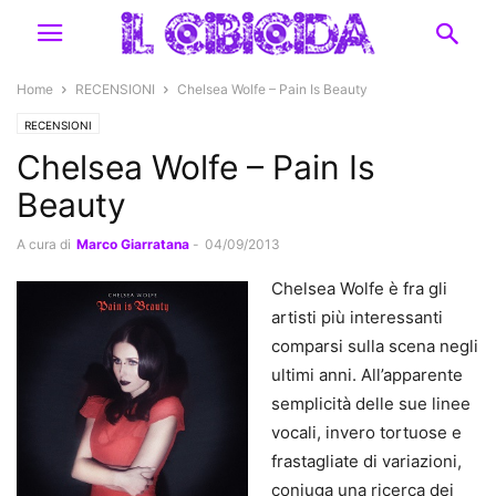
Home
RECENSIONI
Chelsea Wolfe – Pain Is Beauty
RECENSIONI
Chelsea Wolfe – Pain Is
Beauty
A cura di
Marco Giarratana
-
04/09/2013
Chelsea Wolfe è fra gli
artisti più interessanti
comparsi sulla scena negli
ultimi anni. All’apparente
semplicità delle sue linee
vocali, invero tortuose e
frastagliate di variazioni,
coniuga una ricerca dei