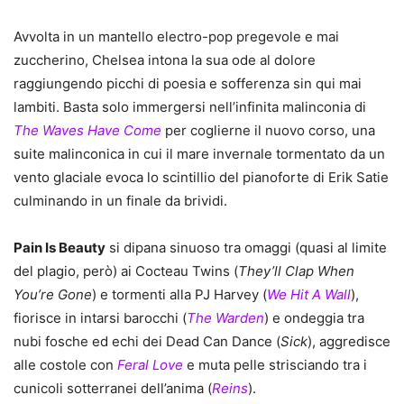
Avvolta in un mantello electro-pop pregevole e mai
zuccherino, Chelsea intona la sua ode al dolore
raggiungendo picchi di poesia e sofferenza sin qui mai
lambiti. Basta solo immergersi nell’infinita malinconia di
The Waves Have Come
per coglierne il nuovo corso, una
suite malinconica in cui il mare invernale tormentato da un
vento glaciale evoca lo scintillio del pianoforte di Erik Satie
culminando in un finale da brividi.
Pain Is Beauty
si dipana sinuoso tra omaggi (quasi al limite
del plagio, però) ai Cocteau Twins (
They’ll Clap When
You’re Gone
) e tormenti alla PJ Harvey (
We Hit A Wall
),
fiorisce in intarsi barocchi (
The Warden
) e ondeggia tra
nubi fosche ed echi dei Dead Can Dance (
Sick
), aggredisce
alle costole con
Feral Love
e muta pelle strisciando tra i
cunicoli sotterranei dell’anima (
Reins
).