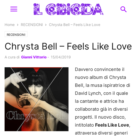
Home
RECENSIONI
Chrysta Bell – Feels Like Love
RECENSIONI
Chrysta Bell – Feels Like Love
A cura di
Gianni Vittorio
-
15/04/2019
Davvero convincente il
nuovo album di Chrysta
Bell, la musa ispiratrice di
David Lynch, con il quale
la cantante e attrice ha
collaborato già in diversi
progetti. Il nuovo disco,
intitolato
Feels Like Love
,
attraversa diversi generi