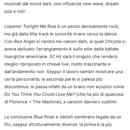
musicali dal mood dark, con influenze new wave, dream
pop e noir.
L’opener
Tonight We Rise
è un pezzo decisamente rock,
ma già dalla title track le sonorità virano verso la dance.
Con
Red Angel
si rientra nei canoni dark, ai quali Chrysta ci
aveva abituato: l’arrangiamento è sullo stile delle ballate
lisergiche americane.
52 Hz
sarà il singolo che renderà
meglio riproposto in chiave live, molto trascinante e
dall’andamento noir. Seppur il lavoro sembri mostrare una
certa personalità, la seconda parte si palesa più
discontinuo: si passa infatti da un brano non eccelso come
Do You Think You Could Love Me?
(che ha più di qualcosa
di Florence + The Machine), a canzoni davvero sublimi.
Le conclusive
Blue Rose
e
Vanish
sembrano legate da un
filo, seppur strutturalmente diverse: la prima è la più