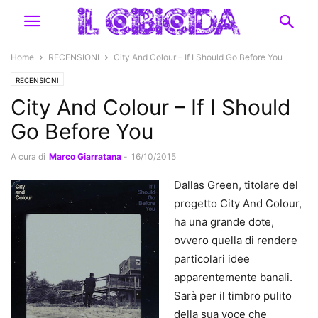
Home
RECENSIONI
City And Colour – If I Should Go Before You
RECENSIONI
City And Colour – If I Should
Go Before You
A cura di
Marco Giarratana
-
16/10/2015
Dallas Green, titolare del
progetto City And Colour,
ha una grande dote,
ovvero quella di rendere
particolari idee
apparentemente banali.
Sarà per il timbro pulito
della sua voce che