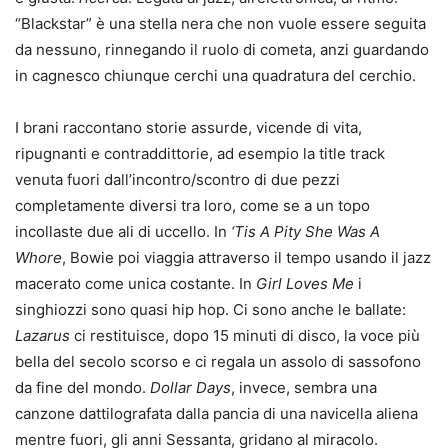
“Blackstar” è una stella nera che non vuole essere seguita
da nessuno, rinnegando il ruolo di cometa, anzi guardando
in cagnesco chiunque cerchi una quadratura del cerchio.
I brani raccontano storie assurde, vicende di vita,
ripugnanti e contraddittorie, ad esempio la title track
venuta fuori dall’incontro/scontro di due pezzi
completamente diversi tra loro, come se a un topo
incollaste due ali di uccello. In
‘Tis A Pity She Was A
Whore
, Bowie poi viaggia attraverso il tempo usando il jazz
macerato come unica costante. In
Girl Loves Me
i
singhiozzi sono quasi hip hop. Ci sono anche le ballate:
Lazarus
ci restituisce, dopo 15 minuti di disco, la voce più
bella del secolo scorso e ci regala un assolo di sassofono
da fine del mondo.
Dollar Days
, invece, sembra una
canzone dattilografata dalla pancia di una navicella aliena
mentre fuori, gli anni Sessanta, gridano al miracolo.