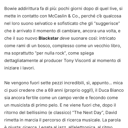
Bowie addirittura fa di più: pochi giorni dopo di quel live, si
mette in contatto con McCaslin & Co., perché c’è qualcosa
nel loro suono selvatico e sofisticato che gli “suggerisce”
che è arrivato il momento di cambiare, ancora una volta, e
che il suo nuovo
Blackstar
deve
suonare così: intricato
come rami di un bosco, complesso come un vecchio libro,
ma soprattutto “per nulla rock”, come spiega
dettagliatamente al producer Tony Visconti al momento di
iniziare i lavori.
Ne vengono fuori sette pezzi incredibili, sì, appunto… mica
ci puoi credere che a 69 anni (proprio oggi!), il Duca Bianco
sia ancora fertile come un campo verde e fecondo come
un musicista di primo pelo. E ne viene fuori che, dopo il
ritorno del bellissimo (e classico) “The Next Day”, David
rimetta in marcia il percorso di ricerca musicale. La parola
è giusta:
ricerca
. Legata al jazz, all’elettronica, al ritmo.