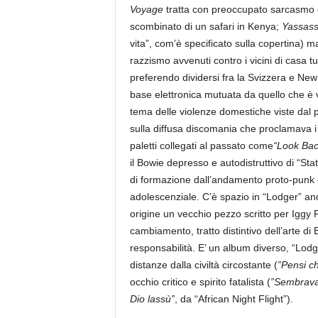
Voyage
tratta con preoccupato sarcasmo d
scombinato di un safari in Kenya;
Yassass
vita”, com’è specificato sulla copertina) 
razzismo avvenuti contro i vicini di casa t
preferendo dividersi fra la Svizzera e Ne
base elettronica mutuata da quello che 
tema delle violenze domestiche viste dal pu
sulla diffusa discomania che proclamava i d
paletti collegati al passato come
“Look Bac
il Bowie depresso e autodistruttivo di “Sta
di formazione dall’andamento proto-punk –
adolescenziale. C’è spazio in “Lodger” anch
origine un vecchio pezzo scritto per Iggy 
cambiamento, tratto distintivo dell’arte d
responsabilità. E’ un album diverso, “Lod
distanze dalla civiltà circostante (
”Pensi ch
occhio critico e spirito fatalista (
”Sembrava 
Dio lassù”
, da “African Night Flight”).