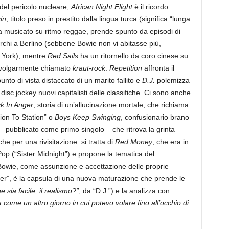
el pericolo nucleare,
African Night Flight
è il ricordo
in
, titolo preso in prestito dalla lingua turca (significa “lunga
ma musicato su ritmo reggae, prende spunto da episodi di
urchi a Berlino (sebbene Bowie non vi abitasse più,
w York), mentre
Red Sails
ha un ritornello da coro cinese su
è volgarmente chiamato
kraut-rock
.
Repetition
affronta il
nto di vista distaccato di un marito fallito e
D.J.
polemizza
isc jockey nuovi capitalisti delle classifiche. Ci sono anche
k In Anger
, storia di un’allucinazione mortale, che richiama
tion To Station” o
Boys Keep Swinging
, confusionario brano
 pubblicato come primo singolo – che ritrova la grinta
e per una rivisitazione: si tratta di
Red Money
, che era in
Pop (“Sister Midnight”) e propone la tematica del
i Bowie, come assunzione e accettazione delle proprie
ger”, è la capsula di una nuova maturazione che prende le
e sia facile, il realismo?”
, da “D.J.”) e la analizza con
come un altro giorno in cui potevo volare fino all’occhio di