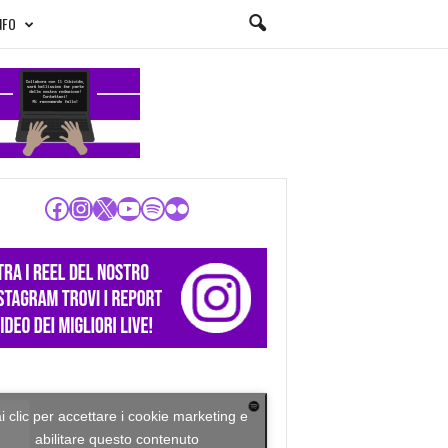
NFO
Facebook
Instagram
X
YouTube
Spotify
Flickr
i clic per accettare i cookie marketing e
abilitare questo contenuto