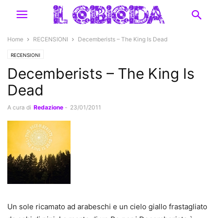
Home
RECENSIONI
Decemberists – The King Is Dead
RECENSIONI
Decemberists – The King Is
Dead
A cura di
Redazione
-
23/01/2011
Un sole ricamato ad arabeschi e un cielo giallo frastagliato