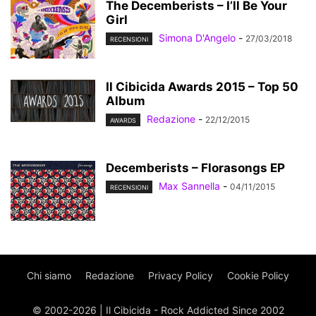
The Decemberists – I’ll Be Your
Girl
Simona D'Angelo
-
27/03/2018
RECENSIONI
Il Cibicida Awards 2015 – Top 50
Album
Redazione
-
22/12/2015
AWARDS
Decemberists – Florasongs EP
Max Sannella
-
04/11/2015
RECENSIONI
Chi siamo
Redazione
Privacy Policy
Cookie Policy
© 2002-2026 | Il Cibicida - Rock Addicted Since 2002