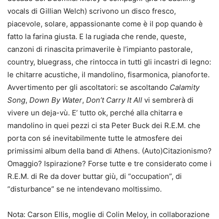
vocals di Gillian Welch) scrivono un disco fresco,
piacevole, solare, appassionante come è il pop quando è
fatto la farina giusta. E la rugiada che rende, queste,
canzoni di rinascita primaverile è l’impianto pastorale,
country, bluegrass, che rintocca in tutti gli incastri di legno:
le chitarre acustiche, il mandolino, fisarmonica, pianoforte.
Avvertimento per gli ascoltatori: se ascoltando
Calamity
Song
,
Down By Water
,
Don’t Carry It All
vi sembrerà di
vivere un deja-vù. E’ tutto ok, perché alla chitarra e
mandolino in quei pezzi ci sta Peter Buck dei R.E.M. che
porta con sé inevitabilmente tutte le atmosfere dei
primissimi album della band di Athens. (Auto)Citazionismo?
Omaggio? Ispirazione? Forse tutte e tre considerato come i
R.E.M. di Re da dover buttar giù, di “occupation”, di
“disturbance” se ne intendevano moltissimo.
Nota: Carson Ellis, moglie di Colin Meloy, in collaborazione