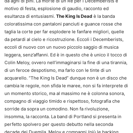
da aghi di pini. La morte di un Re per i Decemberists è
motivo di festa, esplosione di gaudio, racconto ed
esultanza di entusiasmi.
The King Is Dead
è la banda
coloratissima con pantaloni panciuti e guance rosse che
taglia la corte per far esplodere le fanfare migliori, quelle
da petardi al cielo e ricostruzione. Eccoli i Decemberists,
eccoli di nuovo con un nuovo piccolo saggio di musica
leggera, senz’affanni. Ed è in questo che è unico il tocco di
Colin Meloy, ovvero nell’immaginarsi la fine di una tirannia,
di un feroce despotismo, ma farlo con le tinte di un
acquarello. “The King Is Dead” dunque non è un disco che
cambia le regole, non sfida le maree, non si fa interprete di
un momento storico, ma al massimo ne è colonna sonora,
compagno di viaggio timido e rispettoso, fotografia che
sorride da sopra un comodino. Non fa rivoluzione,
insomma, la racconta. La band di Portland si presenta in
perfetto spolvero per questo debutto nella seconda
decade dei Duemila. Meloy e compagni (più le backing