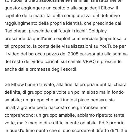
sontuosi, a tratti assolutamente minimali, fa esattamente
questo: aggiungere un capitolo alla saga degli Elbow, il
capitolo della maturità, della compiutezza, del definitivo
raggiungimento della propria identità, che prescinde dai
Radiohead, prescinde dai “cugini ricchi” Coldplay,
prescinde da quell’unico exploit commerciale (impietosa, a
tal proposito, la conta delle visualizzazioni su YouTube per
il video del barocco pezzo del 2008 paragonato alla somma
del resto dei video caricati sul canale VEVO) e prescinde
anche dalle promesse degli esordi.
Gli Elbow hanno trovato, alla fine, la propria identità, chiara,
definita, di gruppo pop a volte un po’ mieloso ma in fondo
amabile; un gruppo che agli inglesi piace pensare sia
un’altra grande perla nascosta che gli Yankee non
comprendono; un gruppo amabile, abbiamo ripetuto tante
volte, ma è meglio dire difficilmente odiabile. Ed è proprio
in quest’ultimo punto che si può scorgere il difetto di “Little