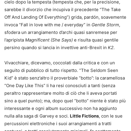
cielo dopo la tempesta (tempesta che, per la precisione,
sarebbe il divorzio che incupiva il precedente “The Take
Off And Landing Of Everything”) grida, pardón, soavemente
invoca “Fall in love with me / everyday” in
Gentle Storm
,
sfodera un arrangiamento d’archi quasi sanremese per
l’apripista
Magnificent (She Says)
e risulta quasi gentile
persino quando si lancia in invettive anti-Brexit in
K2
.
Vivacchiare, dicevamo, coccolati dalla critica e con un
seguito di pubblico di tutto rispetto. “The Seldom Seen
Kid” è stato senz’altro il proverbiale “botto”: la caramellosa
“One Day Like This” li ha resi conosciuti a tanti (senza
peraltro rappresentare molto di ciò che li aveva portati
sino a quel punto); ma, dopo quel “botto” niente è stato più
interessante e ogni album successivo non ha aggiunto
nulla alla saga di Garvey e soci.
Little Fictions
, con le sue
percussioni elettroniche i suoi arrangiamenti a tratti