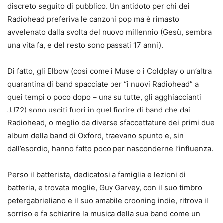
discreto seguito di pubblico. Un antidoto per chi dei
Radiohead preferiva le canzoni pop ma è rimasto
avvelenato dalla svolta del nuovo millennio (Gesù, sembra
una vita fa, e del resto sono passati 17 anni).
Di fatto, gli Elbow (così come i Muse o i Coldplay o un’altra
quarantina di band spacciate per “i nuovi Radiohead” a
quei tempi o poco dopo – una su tutte, gli agghiaccianti
JJ72) sono usciti fuori in quel fiorire di band che dai
Radiohead, o meglio da diverse sfaccettature dei primi due
album della band di Oxford, traevano spunto e, sin
dall’esordio, hanno fatto poco per nasconderne l’influenza.
Perso il batterista, dedicatosi a famiglia e lezioni di
batteria, e trovata moglie, Guy Garvey, con il suo timbro
petergabrieliano e il suo amabile crooning indie, ritrova il
sorriso e fa schiarire la musica della sua band come un