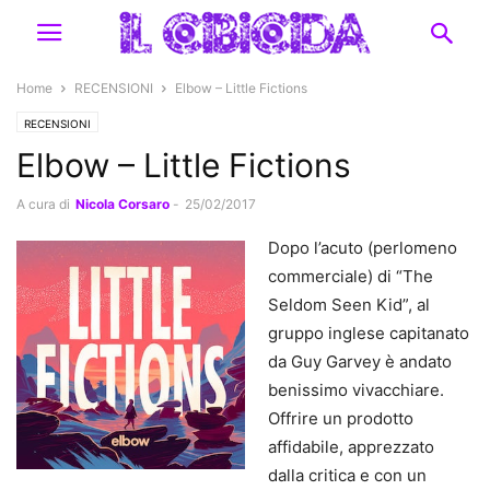
Home
RECENSIONI
Elbow – Little Fictions
RECENSIONI
Elbow – Little Fictions
A cura di
Nicola Corsaro
-
25/02/2017
Dopo l’acuto (perlomeno
commerciale) di “The
Seldom Seen Kid”, al
gruppo inglese capitanato
da Guy Garvey è andato
benissimo vivacchiare.
Offrire un prodotto
affidabile, apprezzato
dalla critica e con un