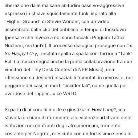
liberazione dalle malsane abitudini passivo-aggressive
espresso in chiave squisitamente funk, ispirato alla
“Higher Ground” di Stevie Wonder, con un video
assemblato dalle clip del pubblico in tempo di lockdown
(pensare che invece a noi sono toccati i Pinguini Tattici
Nucleari, ma tant’è). Il processo dialogico prosegue con
I’m
So Happy I Cry
, recitata spalla a spalla con Tarriona “Tank”
Ball (la traccia segna anche la prima collaborazione tra due
vincitori del Tiny Desk Contest di NPR Music), una
riflessione su desideri insaziabili tramutati in nevrosi e, nel
peggiore dei casi, in morti “accidentali”, come quella per
overdose del rapper Juice WRLD.
Si parla di ancora di morte e giustizia in
How Long?
, ma
stavolta è chiaro il riferimento alle violenze arbitrarie delle
istituzioni nei confronti degli afroamericani, tormento
costante per Negrito, cresciuto con un fortissimo senso di