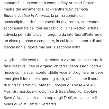
comunità, in un contesto come la Bay Area ad Oakland,
madre del movimento Black Panthers.
Shigamabu
Blues
e
Justice In America
, la prima condita da
handcallping e ritmiche vocali da reverendo, la seconda
accompagnata dai toni sarcastici di Gina Madrid, artista,
attivista per i diritti civili, fungono da interludi all’interno di
un disco polposo e cangiante, in cui lo stile sonoro di una
traccia non si ripete mai per la seconda volta.
Negrito, nelle vesti di un’orchestra vivente, impacchetta in
fase creativa linee di organo, chitarra, percussioni, cori e
riesce con la sua inconfondibile voce androgina a rendere
energico il funk della opening track, affascinante il soul
di
King Frustration
, intenso il gospel di
These Are My
Friends
, mordace il rock/r’n’b di
Searching For Captain
Save A Hoe,
classico hip hop degli E-40, stuzzicante il
blues di
Your Sex Is Overrated
.