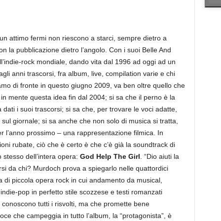
 un attimo fermi non riescono a starci, sempre dietro a
n la pubblicazione dietro l’angolo. Con i suoi Belle And
ll’indie-rock mondiale, dando vita dal 1996 ad oggi ad un
li anni trascorsi, fra album, live, compilation varie e chi
iamo di fronte in questo giugno 2009, va ben oltre quello che
 in mente questa idea fin dal 2004; si sa che il perno è la
ati i suoi trascorsi; si sa che, per trovare le voci adatte,
sul giornale; si sa anche che non solo di musica si tratta,
er l’anno prossimo – una rappresentazione filmica. In
oni rubate, ciò che è certo è che c’è già la soundtrack di
o stesso dell’intera opera:
God Help The Girl
. “Dio aiuti la
si da chi? Murdoch prova a spiegarlo nelle quattordici
 di piccola opera rock in cui andamento da musical,
indie-pop in perfetto stile scozzese e testi romanzati
 conoscono tutti i risvolti, ma che promette bene
e che campeggia in tutto l’album, la “protagonista”, è