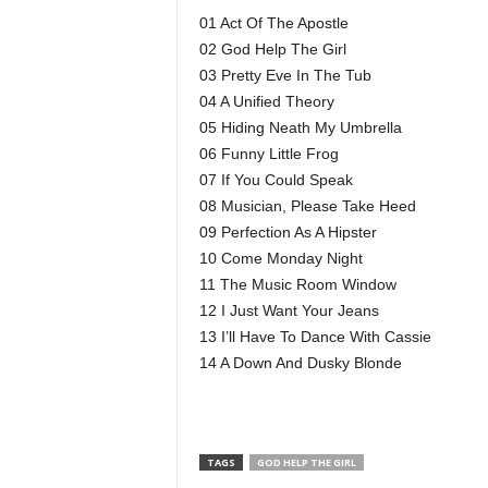
01 Act Of The Apostle
02 God Help The Girl
03 Pretty Eve In The Tub
04 A Unified Theory
05 Hiding Neath My Umbrella
06 Funny Little Frog
07 If You Could Speak
08 Musician, Please Take Heed
09 Perfection As A Hipster
10 Come Monday Night
11 The Music Room Window
12 I Just Want Your Jeans
13 I’ll Have To Dance With Cassie
14 A Down And Dusky Blonde
TAGS
GOD HELP THE GIRL