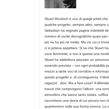
a
Stuart Murdoch è uno di quegli artisti che
qualche progetto, sempre attivi, sempre co
Sebastian ha segnato pagine indelebili de
numero di uscite discografiche quasi pari ag
più ne ha più ne metta. Ma ciò cui ci trov
ci si poteva aspettare. Si sa che Stuart ha
voce femminile, e non è questa una novità d
Stuart ha addirittura piazzato un annuncio 
essendo prevista – con ogni probabilità p
mezzo a tante voci di corridoio e informazi
questo progetto e, di conseguenza, il titol
ragazza”, dice. Ma a fare cosa? A difender
tracce che compongono l’album, una sorta
atmosfere che sanno tanto sixties, soffice 
raccontano una storia di cui ancora non si
quantomeno nella sua forma sonora. La voc