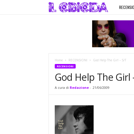
RECENSIO
I
l
C
i
Home
RECENSIONI
God Help The Girl – S/T
b
RECENSIONI
God Help The Girl 
i
A cura di
Redazione
-
21/06/2009
c
i
d