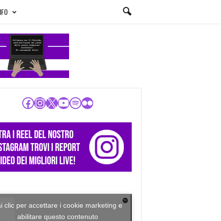
NFO
Facebook
Instagram
X
YouTube
Spotify
Flickr
i clic per accettare i cookie marketing e
abilitare questo contenuto