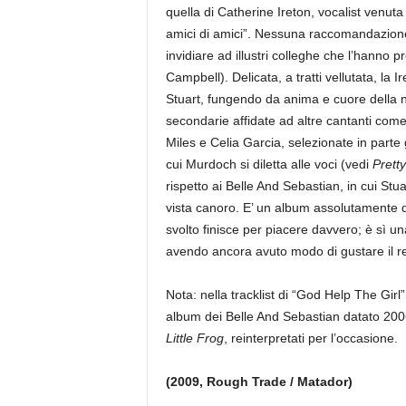
quella di Catherine Ireton, vocalist venuta 
amici di amici”. Nessuna raccomandazione
invidiare ad illustri colleghe che l’hanno
Campbell). Delicata, a tratti vellutata, la 
Stuart, fungendo da anima e cuore della na
secondarie affidate ad altre cantanti com
Miles e Celia Garcia, selezionate in parte 
cui Murdoch si diletta alle voci (vedi
Prett
rispetto ai Belle And Sebastian, in cui St
vista canoro. E’ un album assolutamente d
svolto finisce per piacere davvero; è sì 
avendo ancora avuto modo di gustare il rel
Nota: nella tracklist di “God Help The Girl” 
album dei Belle And Sebastian datato 2006
Little Frog
, reinterpretati per l’occasione.
(2009, Rough Trade / Matador)