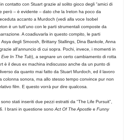
in contatto con Stuart grazie al solito gioco degli “amici di
 però – è evidente – dato che la Ireton ha poco da
 preceduta accanto a Murdoch (vedi alla voce Isobel
Ireton è un tutt’uno con le parti strumentali composte da
rrazione. A coadiuvarla in questo compito, le parti
e Asya degli Smoosh, Brittany Stallings, Dina Bankole, Anna
grazie all’annuncio di cui sopra. Pochi, invece, i momenti in
y Eve In The Tub
), a segnare un certo cambiamento di rotta
uart è il deus ex machina indiscusso anche da un punto di
iverso da quanto mai fatto da Stuart Murdoch, ed il lavoro
una colonna sonora, ma allo stesso tempo convince pur non
ativo film. E questo vorrà pur dire qualcosa.
sono stati inseriti due pezzi estratti da “The Life Pursuit”,
. I brani in questione sono
Act Of The Apostle
e
Funny