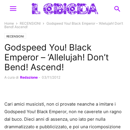
Home
RECENSIONI
Godspeed You! Black Emperor – ‘Allelujah! Don’t
Bend! Ascend!
RECENSIONI
Godspeed You! Black
Emperor – ‘Allelujah! Don’t
Bend! Ascend!
A cura di
Redazione
-
03/11/2012
Cari amici musicisti, non ci provate neanche a imitare i
Godspeed You! Black Emperor, non ne caverete un ragno
dal buco. Dieci anni di assenza, uno iato per nulla
drammatizzato e pubblicizzato, e poi una ricomposizione