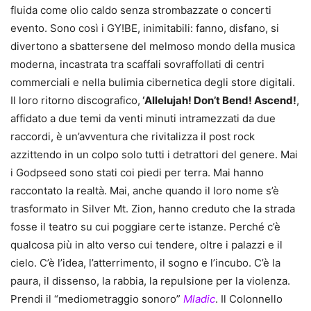
fluida come olio caldo senza strombazzate o concerti
evento. Sono così i GY!BE, inimitabili: fanno, disfano, si
divertono a sbattersene del melmoso mondo della musica
moderna, incastrata tra scaffali sovraffollati di centri
commerciali e nella bulimia cibernetica degli store digitali.
Il loro ritorno discografico,
‘Allelujah! Don’t Bend! Ascend!
,
affidato a due temi da venti minuti intramezzati da due
raccordi, è un’avventura che rivitalizza il post rock
azzittendo in un colpo solo tutti i detrattori del genere. Mai
i Godpseed sono stati coi piedi per terra. Mai hanno
raccontato la realtà. Mai, anche quando il loro nome s’è
trasformato in Silver Mt. Zion, hanno creduto che la strada
fosse il teatro su cui poggiare certe istanze. Perché c’è
qualcosa più in alto verso cui tendere, oltre i palazzi e il
cielo. C’è l’idea, l’atterrimento, il sogno e l’incubo. C’è la
paura, il dissenso, la rabbia, la repulsione per la violenza.
Prendi il “mediometraggio sonoro”
Mladic
. Il Colonnello