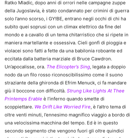
Ratko Mladic, dopo anni di orrori nelle campagne zuppe
della Jugoslavia, è stato condannato per crimini di guerra
solo l’anno scorso, i GY!BE, entrano negli occhi di chi ha
subito quei soprusi con un climax elettrico da fine del
mondo e a cavallo di un tema chitarristico che si ripete in
maniera martellante e ossessiva. Cieli gonfi di pioggia e
violacei sono fatti a fette da una babilonia roboante ed
eccitata dalla batteria marziale di Bruce Cawdron.
Un’apocalisse, ora.
The Elicopter’s Sing
, legata a doppio
nodo da un filo rosso riconoscibilissimo come il suono
straziante della ghironda di Efrim Menuck, ci fa mandare
giù il boccone con difficoltà.
Strung Like Lights At Thee
Printemps Erable
è l’inferno quando smette di
scoppiettare.
We Drift Like Worried Fire
, è l’altro tema di
oltre venti minuti, l’ennesimo magnifico viaggio a bordo di
una velocissima macchina del tempo. Ed è in questo
secondo segmento che vengono fuori gli oltre quindici