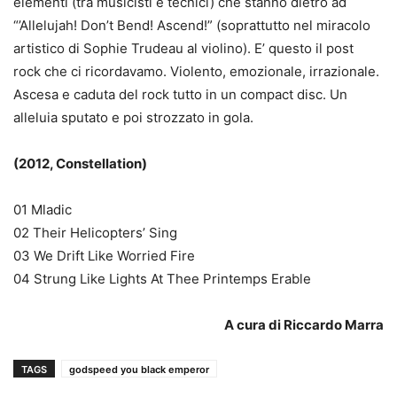
elementi (tra musicisti e tecnici) che stanno dietro ad
“’Allelujah! Don’t Bend! Ascend!” (soprattutto nel miracolo
artistico di Sophie Trudeau al violino). E’ questo il post
rock che ci ricordavamo. Violento, emozionale, irrazionale.
Ascesa e caduta del rock tutto in un compact disc. Un
alleluia sputato e poi strozzato in gola.
(2012, Constellation)
01 Mladic
02 Their Helicopters’ Sing
03 We Drift Like Worried Fire
04 Strung Like Lights At Thee Printemps Erable
A cura di Riccardo Marra
TAGS
godspeed you black emperor