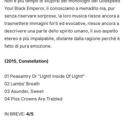
Non è più tempo di stupirsi dei monologhi dei Godspeed
You! Black Emperor, li conosciamo a menadito ma, pur
senza riservare sorprese, la loro musica riesce ancora a
trasmettere immagini forti ed evocative, riesce ancora a
descrivere una parte dello spirito umano, il suo aspetto
etereo e più impalpabile, distante dalla ragione perché è
fatto di pura emozione.
(2015, Constellation)
01 Peasantry Or “Light! Inside Of Light!”
02 Lambs’ Breath
03 Asunder, Sweet
04 Piss Crowns Are Trebled
IN BREVE:
4/5