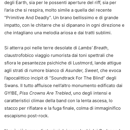
degli Earth, sia per le possenti aperture del riff, sia per
l’aria che si respira, molto simile a quella del recente
“Primitive And Deadly”. Un brano bellissimo e di grande
impatto, con le chitarre che si dipanano in ogni direzione e
che intagliano una melodia ariosa e dai tratti sublimi.
Si atterra poi nelle terre desolate di
Lambs’ Breath
,
claustrofobico viaggio rumorista dai toni spettrali che
sfiora le pesantezze psichiche di Lustmord, lande attigue
agli strati di rumore bianco di
Asunder, Sweet
, che evoca
l’apocalittico incipit di “Soundtrack For The Blind” degli
Swans. Il tutto affluisce nell’altro monumento edificato dai
GY!BE,
Piss Crowns Are Trebled
, uno degli intensi e
caratteristici climax della band con la lenta ascesa, lo
stacco per rifiatare e la fuga finale, colma di immaginifico
escapismo post-rock.