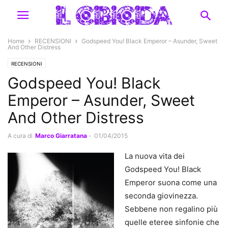
Home
RECENSIONI
Godspeed You! Black Emperor – Asunder, Sweet
And Other Distress
RECENSIONI
Godspeed You! Black
Emperor – Asunder, Sweet
And Other Distress
A cura di
Marco Giarratana
-
01/04/2015
La nuova vita dei
Godspeed You! Black
Emperor suona come una
seconda giovinezza.
Sebbene non regalino più
quelle eteree sinfonie che