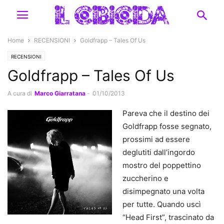
Home
RECENSIONI
Goldfrapp – Tales Of Us
RECENSIONI
Goldfrapp – Tales Of Us
A cura di
Marco Giarratana
-
01/10/2013
Pareva che il destino dei
Goldfrapp fosse segnato,
prossimi ad essere
deglutiti dall’ingordo
mostro del poppettino
zuccherino e
disimpegnato una volta
per tutte. Quando uscì
“Head First”, trascinato da