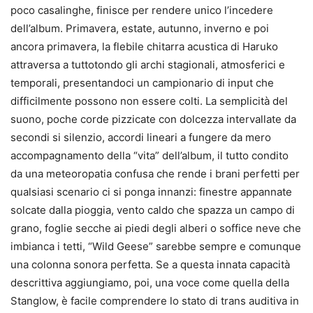
poco casalinghe, finisce per rendere unico l’incedere
dell’album. Primavera, estate, autunno, inverno e poi
ancora primavera, la flebile chitarra acustica di Haruko
attraversa a tuttotondo gli archi stagionali, atmosferici e
temporali, presentandoci un campionario di input che
difficilmente possono non essere colti. La semplicità del
suono, poche corde pizzicate con dolcezza intervallate da
secondi si silenzio, accordi lineari a fungere da mero
accompagnamento della “vita” dell’album, il tutto condito
da una meteoropatia confusa che rende i brani perfetti per
qualsiasi scenario ci si ponga innanzi: finestre appannate
solcate dalla pioggia, vento caldo che spazza un campo di
grano, foglie secche ai piedi degli alberi o soffice neve che
imbianca i tetti, “Wild Geese” sarebbe sempre e comunque
una colonna sonora perfetta. Se a questa innata capacità
descrittiva aggiungiamo, poi, una voce come quella della
Stanglow, è facile comprendere lo stato di trans auditiva in