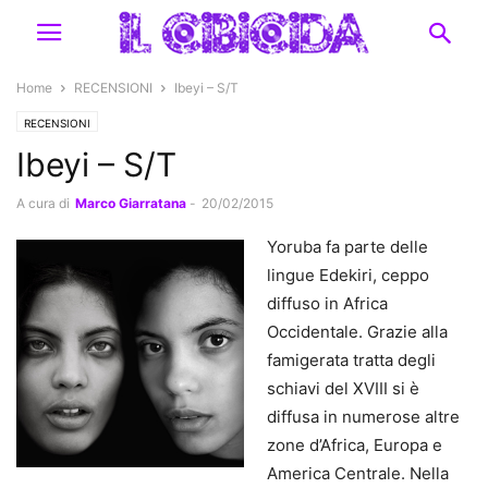
Home
RECENSIONI
Ibeyi – S/T
RECENSIONI
Ibeyi – S/T
A cura di
Marco Giarratana
-
20/02/2015
Yoruba fa parte delle
lingue Edekiri, ceppo
diffuso in Africa
Occidentale. Grazie alla
famigerata tratta degli
schiavi del XVIII si è
diffusa in numerose altre
zone d’Africa, Europa e
America Centrale. Nella