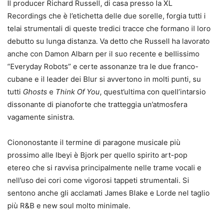
Il producer Richard Russell, di casa presso la XL
Recordings che è l’etichetta delle due sorelle, forgia tutti i
telai strumentali di queste tredici tracce che formano il loro
debutto su lunga distanza. Va detto che Russell ha lavorato
anche con Damon Albarn per il suo recente e bellissimo
“Everyday Robots” e certe assonanze tra le due franco-
cubane e il leader dei Blur si avvertono in molti punti, su
tutti
Ghosts
e
Think Of You
, quest’ultima con quell’intarsio
dissonante di pianoforte che tratteggia un’atmosfera
vagamente sinistra.
Ciononostante il termine di paragone musicale più
prossimo alle Ibeyi è Bjork per quello spirito art-pop
etereo che si ravvisa principalmente nelle trame vocali e
nell’uso dei cori come vigorosi tappeti strumentali. Si
sentono anche gli acclamati James Blake e Lorde nel taglio
più R&B e new soul molto minimale.