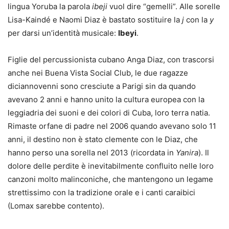
lingua Yoruba la parola
ibeji
vuol dire “gemelli”. Alle sorelle
Lisa-Kaindé e Naomi Diaz è bastato sostituire la
j
con la
y
per darsi un’identità musicale:
Ibeyi
.
Figlie del percussionista cubano Anga Diaz, con trascorsi
anche nei Buena Vista Social Club, le due ragazze
diciannovenni sono cresciute a Parigi sin da quando
avevano 2 anni e hanno unito la cultura europea con la
leggiadria dei suoni e dei colori di Cuba, loro terra natia.
Rimaste orfane di padre nel 2006 quando avevano solo 11
anni, il destino non è stato clemente con le Diaz, che
hanno perso una sorella nel 2013 (ricordata in
Yanira
). Il
dolore delle perdite è inevitabilmente confluito nelle loro
canzoni molto malinconiche, che mantengono un legame
strettissimo con la tradizione orale e i canti caraibici
(Lomax sarebbe contento).