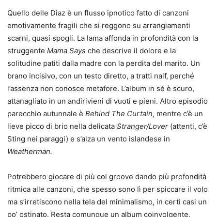
Quello delle Diaz è un flusso ipnotico fatto di canzoni
emotivamente fragili che si reggono su arrangiamenti
scarni, quasi spogli. La lama affonda in profondità con la
struggente
Mama Says
che descrive il dolore e la
solitudine patiti dalla madre con la perdita del marito. Un
brano incisivo, con un testo diretto, a tratti naif, perché
l’assenza non conosce metafore. L’album in sé è scuro,
attanagliato in un andirivieni di vuoti e pieni. Altro episodio
parecchio autunnale è
Behind The Curtain
, mentre c’è un
lieve picco di brio nella delicata
Stranger/Lover
(attenti, c’è
Sting nei paraggi) e s’alza un vento islandese in
Weatherman.
Potrebbero giocare di più col groove dando più profondità
ritmica alle canzoni, che spesso sono lì per spiccare il volo
ma s’irretiscono nella tela del minimalismo, in certi casi un
po’ ostinato. Resta comunque un album coinvolgente,