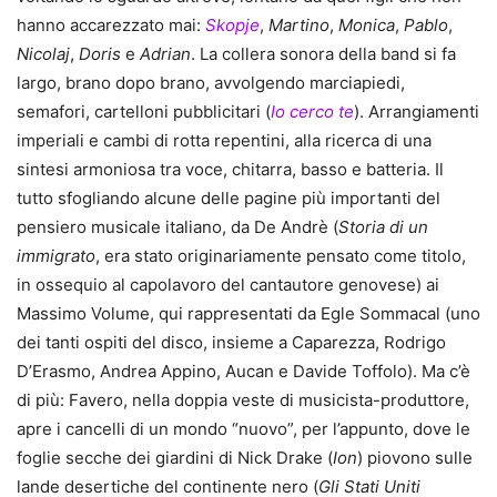
hanno accarezzato mai:
Skopje
,
Martino
,
Monica
,
Pablo
,
Nicolaj
,
Doris
e
Adrian
. La collera sonora della band si fa
largo, brano dopo brano, avvolgendo marciapiedi,
semafori, cartelloni pubblicitari (
Io cerco te
). Arrangiamenti
imperiali e cambi di rotta repentini, alla ricerca di una
sintesi armoniosa tra voce, chitarra, basso e batteria. Il
tutto sfogliando alcune delle pagine più importanti del
pensiero musicale italiano, da De Andrè (
Storia di un
immigrato
, era stato originariamente pensato come titolo,
in ossequio al capolavoro del cantautore genovese) ai
Massimo Volume, qui rappresentati da Egle Sommacal (uno
dei tanti ospiti del disco, insieme a Caparezza, Rodrigo
D’Erasmo, Andrea Appino, Aucan e Davide Toffolo). Ma c’è
di più: Favero, nella doppia veste di musicista-produttore,
apre i cancelli di un mondo “nuovo”, per l’appunto, dove le
foglie secche dei giardini di Nick Drake (
Ion
) piovono sulle
lande desertiche del continente nero (
Gli Stati Uniti