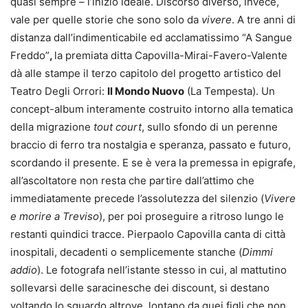
quasi sempre – l’inizio ideale. Discorso diverso, invece,
vale per quelle storie che sono solo da
vivere
. A tre anni di
distanza dall’indimenticabile ed acclamatissimo “A Sangue
Freddo”
,
la premiata ditta Capovilla-Mirai-Favero-Valente
dà alle stampe il terzo capitolo del progetto artistico del
Teatro Degli Orrori:
Il Mondo Nuovo
(La Tempesta). Un
concept-album interamente costruito intorno alla tematica
della migrazione
tout court
, sullo sfondo di un perenne
braccio di ferro tra nostalgia e speranza, passato e futuro,
scordando il presente. E se è vera la premessa in epigrafe,
all’ascoltatore non resta che partire dall’attimo che
immediatamente precede l’assolutezza del silenzio (
Vivere
e morire a Treviso
), per poi proseguire a ritroso lungo le
restanti quindici tracce. Pierpaolo Capovilla canta di città
inospitali, decadenti o semplicemente stanche (
Dimmi
addio
). Le fotografa nell’istante stesso in cui, al mattutino
sollevarsi delle saracinesche dei discount, si destano
voltando lo sguardo altrove, lontano da quei figli che non