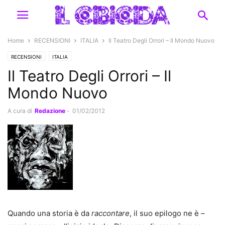
Home
RECENSIONI
ITALIA
Il Teatro Degli Orrori – Il Mondo Nuovo
RECENSIONI
ITALIA
Il Teatro Degli Orrori – Il
Mondo Nuovo
A cura di
Redazione
-
01/02/2012
Quando una storia è da
raccontare
, il suo epilogo ne è –