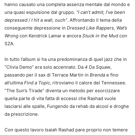
hanno causato una completa assenza mentale dal mondo e
una quasi espulsione dal gruppo.
“I
can’t admit, I’ve been
depressed / I hit a wall, ouch”
. Affrontando il tema della
conseguente depressione in
Dressed Like Rappers,
Wat’s
Wrong
con Kendrick Lamar e ancora
Stuck in the Mud
con
SZA.
In tutto l’album si ha una predominanza di quel jazz che in
“Clivia Demo” era solo accennato. Da
4 Da Squaw
,
passando per il sax di Terrace Martin in
Brenda
e fino
all’ultima
Find a Topic
, ritroviamo il calore del Tennessee.
“The Sun’s Tirade” diventa un metodo per esorcizzare
quella parte di vita fatta di eccessi che Rashad vuole
lasciarsi alle spalle, Fungendo da rehab da alcool e droghe
da prescrizione.
Con questo lavoro Isaiah Rashad pare proprio non temere