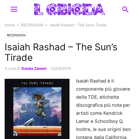
Home
RECENSIONI
Isaiah Rashad – The Sun’s Tirade
RECENSIONI
Isaiah Rashad – The Sun’s
Tirade
A cura di
Danda Zanoni
-
22/09/2016
Isaiah Rashad è il
componente più giovane
della TDE, etichetta
discografica più nota per
artisti come Kendrick
Lamar e Schoolboy Q.
Inoltre, le sue origini ben
lontane dalla California,