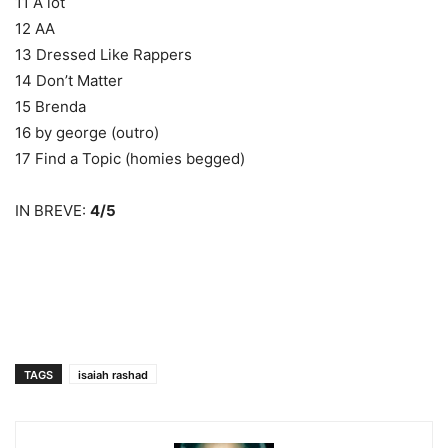
11 A lot
12 AA
13 Dressed Like Rappers
14 Don’t Matter
15 Brenda
16 by george (outro)
17 Find a Topic (homies begged)
IN BREVE:
4/5
TAGS
isaiah rashad