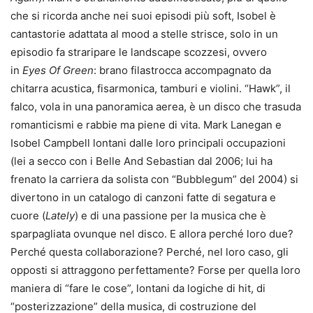
che si ricorda anche nei suoi episodi più soft, Isobel è
cantastorie adattata al mood a stelle strisce, solo in un
episodio fa straripare le landscape scozzesi, ovvero
in
Eyes Of Green
: brano filastrocca accompagnato da
chitarra acustica, fisarmonica, tamburi e violini. “Hawk”, il
falco, vola in una panoramica aerea, è un disco che trasuda
romanticismi e rabbie ma piene di vita. Mark Lanegan e
Isobel Campbell lontani dalle loro principali occupazioni
(lei a secco con i Belle And Sebastian dal 2006; lui ha
frenato la carriera da solista con “Bubblegum” del 2004) si
divertono in un catalogo di canzoni fatte di segatura e
cuore (
Lately
) e di una passione per la musica che è
sparpagliata ovunque nel disco. E allora perché loro due?
Perché questa collaborazione? Perché, nel loro caso, gli
opposti si attraggono perfettamente? Forse per quella loro
maniera di “fare le cose”, lontani da logiche di hit, di
“posterizzazione” della musica, di costruzione del