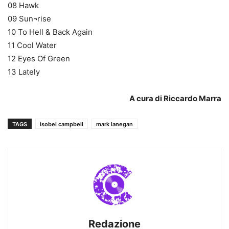
08 Hawk
09 Sun¬rise
10 To Hell & Back Again
11 Cool Water
12 Eyes Of Green
13 Lately
A cura di Riccardo Marra
TAGS
isobel campbell
mark lanegan
Redazione