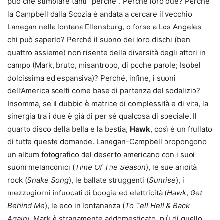
può che stimolare tanti “perché”. Perché loro due? Perché
la Campbell dalla Scozia è andata a cercare il vecchio
Lanegan nella lontana Ellensburg, o forse a Los Angeles
chi può saperlo? Perché il suono dei loro dischi (ben
quattro assieme) non risente della diversità degli attori in
campo (Mark, bruto, misantropo, di poche parole; Isobel
dolcissima ed espansiva)? Perché, infine, i suoni
dell’America scelti come base di partenza del sodalizio?
Insomma, se il dubbio è matrice di complessità e di vita, la
sinergia tra i due è già di per sé qualcosa di speciale. Il
quarto disco della bella e la bestia,
Hawk
, così è un frullato
di tutte queste domande. Lanegan-Campbell propongono
un album fotografico del deserto americano con i suoi
suoni melanconici (
Time Of The Season
), le sue aridità
rock (
Snake Song
), le ballate struggenti (
Sunrise
), i
mezzogiorni infuocati di boogie ed elettricità (
Hawk
,
Get
Behind Me
), le eco in lontananza (
To Tell Hell & Back
Again
). Mark è stranamente addomesticato, più di quello