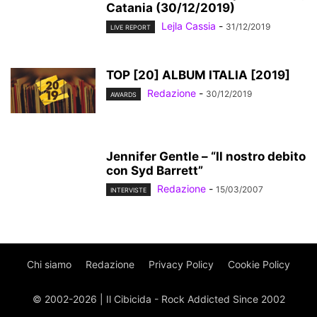
Catania (30/12/2019)
Lejla Cassia
-
31/12/2019
LIVE REPORT
TOP [20] ALBUM ITALIA [2019]
Redazione
-
30/12/2019
AWARDS
Jennifer Gentle – “Il nostro debito
con Syd Barrett”
Redazione
-
15/03/2007
INTERVISTE
Chi siamo
Redazione
Privacy Policy
Cookie Policy
© 2002-2026 | Il Cibicida - Rock Addicted Since 2002