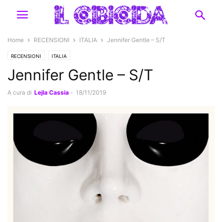
Home
RECENSIONI
ITALIA
Jennifer Gentle – S/T
RECENSIONI
ITALIA
Jennifer Gentle – S/T
A cura di
Lejla Cassia
-
18/11/2019