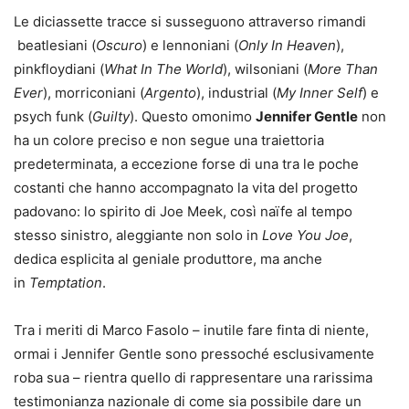
Le diciassette tracce si susseguono attraverso rimandi
beatlesiani (
Oscuro
) e lennoniani (
Only In Heaven
),
pinkfloydiani (
What In The World
), wilsoniani (
More Than
Ever
), morriconiani (
Argento
), industrial (
My Inner Self
) e
psych funk (
Guilty
). Questo omonimo
Jennifer Gentle
non
ha un colore preciso e non segue una traiettoria
predeterminata, a eccezione forse di una tra le poche
costanti che hanno accompagnato la vita del progetto
padovano: lo spirito di Joe Meek, così naïfe al tempo
stesso sinistro, aleggiante non solo in
Love You Joe
,
dedica esplicita al geniale produttore, ma anche
in
Temptation
.
Tra i meriti di Marco Fasolo – inutile fare finta di niente,
ormai i Jennifer Gentle sono pressoché esclusivamente
roba sua – rientra quello di rappresentare una rarissima
testimonianza nazionale di come sia possibile dare un