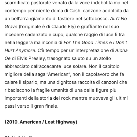
scarnificato pastorale venato dalla voce indebolita ma nel
contempo per niente doma di Cash, canzone addolcita da
un bell’arrangiamento di tastiere nel sottobosco.
Ain’t No
Grave
(l’originale è di Claude Ely) è graffiante nel suo
incedere cadenzato e cupo; qualche raggio di luce filtra
nella leggera malinconia di
For The Good Times
e
I Don’t
Hurt Anymore
. C’è tempo per un’interpretazione di
Aloha
Oe
di Elvis Presley, trasognato saluto su un atollo
abbracciato dall’accecante luce solare. Non il capitolo
migliore della saga “American”, non il capolavoro che fa
calare il sipario, ma una dignitosa raccolta di canzoni che
ribadiscono la fragile umanità di una delle figure più
importanti della storia del rock mentre muoveva gli ultimi
passi verso il gran finale.
(2010, American / Lost Highway)