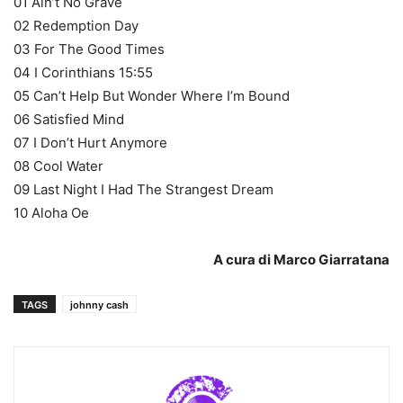
01 Ain’t No Grave
02 Redemption Day
03 For The Good Times
04 I Corinthians 15:55
05 Can’t Help But Wonder Where I’m Bound
06 Satisfied Mind
07 I Don’t Hurt Anymore
08 Cool Water
09 Last Night I Had The Strangest Dream
10 Aloha Oe
A cura di Marco Giarratana
TAGS
johnny cash