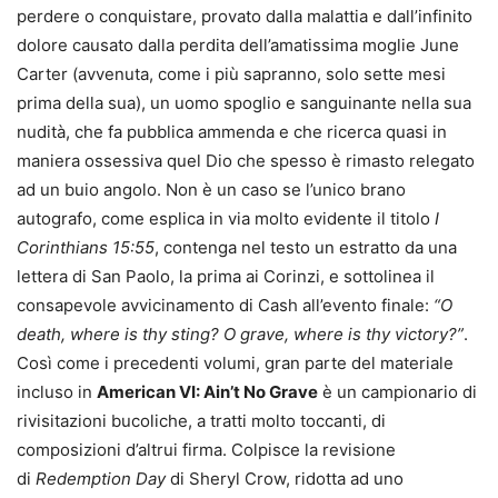
perdere o conquistare, provato dalla malattia e dall’infinito
dolore causato dalla perdita dell’amatissima moglie June
Carter (avvenuta, come i più sapranno, solo sette mesi
prima della sua), un uomo spoglio e sanguinante nella sua
nudità, che fa pubblica ammenda e che ricerca quasi in
maniera ossessiva quel Dio che spesso è rimasto relegato
ad un buio angolo. Non è un caso se l’unico brano
autografo, come esplica in via molto evidente il titolo
I
Corinthians 15:55
, contenga nel testo un estratto da una
lettera di San Paolo, la prima ai Corinzi, e sottolinea il
consapevole avvicinamento di Cash all’evento finale:
“O
death, where is thy sting? O grave, where is thy victory?”
.
Così come i precedenti volumi, gran parte del materiale
incluso in
American VI: Ain’t No Grave
è un campionario di
rivisitazioni bucoliche, a tratti molto toccanti, di
composizioni d’altrui firma. Colpisce la revisione
di
Redemption Day
di Sheryl Crow, ridotta ad uno